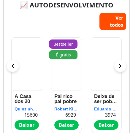
📈 AUTODESENVOLVIMENTO
Ver
todos
Bestseller
É grátis
A Casa
Pai rico
Deixe de
dos 20
pai pobre
ser pobre:
Os
Quinzinho Oliveira
Robert Kiyosaki
Eduardo Feldberg
segredos
15600
6929
3974
para você
sair da
Baixar
Baixar
Baixar
pindaíba e
conquistar