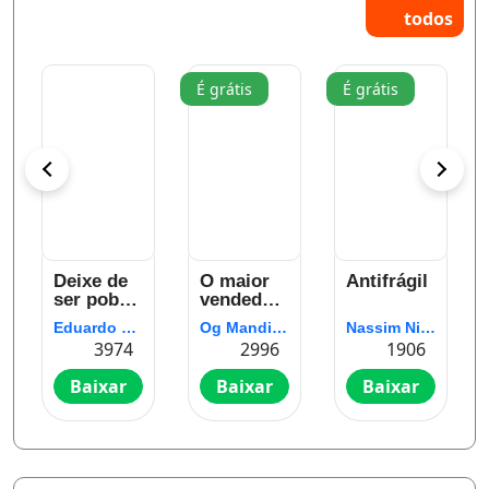
todos
É grátis
É grátis
Deixe de
O maior
Antifrágil
:
ser pobre:
vendedor
Os
do mundo
Eduardo Feldberg
Og Mandino
Nassim Nicholas Taleb
segredos
3974
2996
1906
para você
sair da
Baixar
Baixar
Baixar
pindaíba e
conquistar
sua
independência
financeira