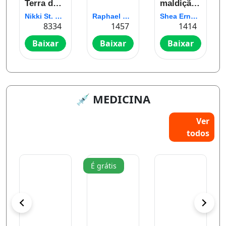
Terra do
maldição
Nunca
do mar
Nikki St. Crowe
Raphael Montes
Shea Ernshaw
8334
1457
1414
Baixar
Baixar
Baixar
💉 MEDICINA
Ver
todos
É grátis