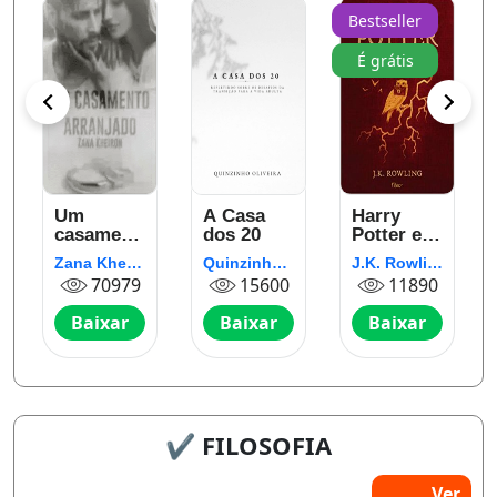
Bestseller
É grátis
Um
A Casa
Harry
s
casamento
dos 20
Potter e a
arranjado
pedra
Zana Kheiron
Quinzinho Oliveira
J.K. Rowling (Robert Galbraith)
filosofal
70979
15600
11890
Baixar
Baixar
Baixar
✔️ FILOSOFIA
Ver