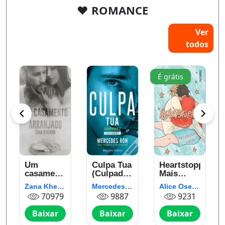
❤️ ROMANCE
Ver
todos
É grátis
Um
Culpa Tua
Heartstopper:
casamento
(Culpados
Mais
arranjado
2)
fortes
Zana Kheiron
Mercedes Ron
Alice Oseman
juntos
70979
9887
9231
(vol. 5)
Baixar
Baixar
Baixar