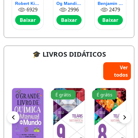
do mundo
inteligente
Robert Kiyosaki
Og Mandino
Benjamin Graham
6929
2996
2479
Baixar
Baixar
Baixar
🎓 LIVROS DIDÁTICOS
Ver
todos
É grátis
É grátis