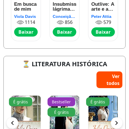
Em busca
Insubmissas
Outlive: A
de mim
lágrimas
arte e a
de
ciência de
Viola Davis
Conceição Evaristo
Peter Attia
o
mulheres
viver mais
1114
856
579
e melhor
Baixar
Baixar
Baixar
⏳ LITERATURA HISTÓRICA
Ver
todos
É grátis
Bestseller
É grátis
É grátis