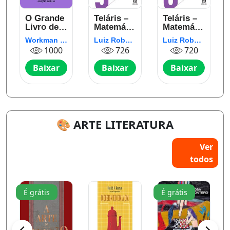
O Grande
Teláris –
Teláris –
Livro de
Matemática
Matemática
Química
– 9º Ano
– 8º Ano
Workman Publishing
Luiz Roberto Dante
Luiz Roberto Dante
do Manual
1000
726
720
do Mundo
Baixar
Baixar
Baixar
🎨 ARTE LITERATURA
Ver
todos
É grátis
É grátis