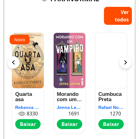
Ver
todos
Novo
Quarta
Morando
Cumbuca
asa
com um
Preta
te
vampiro
Rebecca Yarros
Jenna Levine
Rafael Nolêto
8330
1691
1270
Baixar
Baixar
Baixar