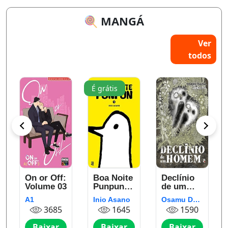
🍭 MANGÁ
Ver
todos
É grátis
On or Off:
Boa Noite
Declínio
o
Volume 03
Punpun –
de um
Vol. 1
Homem
A1
Inio Asano
Osamu Dazai Junji Ito
3685
1645
1590
Baixar
Baixar
Baixar