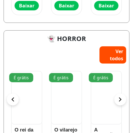
Baixar
Baixar
Baixar
👻 HORROR
Ver
todos
É grátis
É grátis
É grátis
O rei da
O vilarejo
A