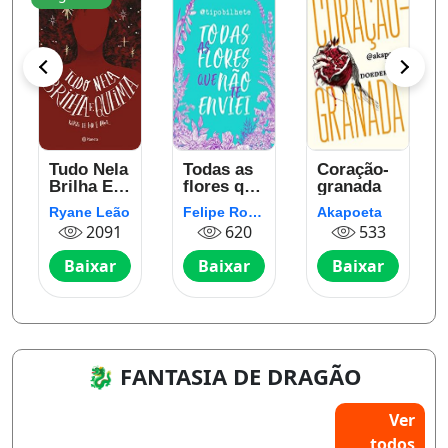
Tudo Nela
Todas as
Coração-
Brilha E
flores que
granada
Queima
não te
Ryane Leão
Felipe Rocha
Akapoeta
enviei
2091
620
533
Baixar
Baixar
Baixar
🐉 FANTASIA DE DRAGÃO
Ver
todos