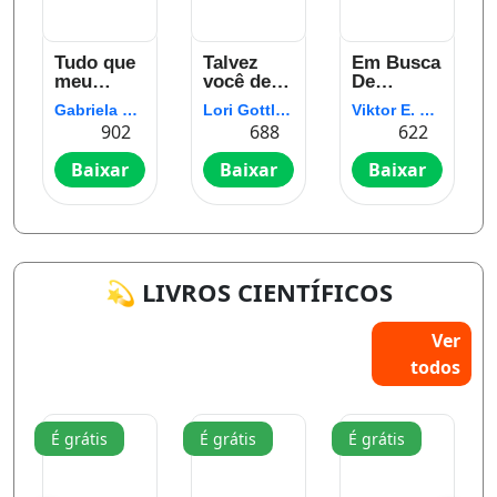
:
Tudo que
Talvez
Em Busca
meu
você deva
De
coração
conversar
Sentido:
Gabriela Freitas
Lori Gottlieb
Viktor E. Frankl
grita
com
Um
902
688
622
desde o
alguém:
psicólogo
dia em
Uma
no campo
Baixar
Baixar
Baixar
que você
terapeuta,
de
(o) partiu
o
concentração
terapeuta
dela e a
vida de
todos nós
💫 LIVROS CIENTÍFICOS
Ver
todos
É grátis
É grátis
É grátis