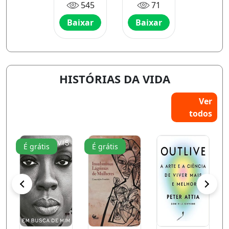
545
71
questões
cósmicas
sobre a
Baixar
Baixar
civilização
HISTÓRIAS DA VIDA
Ver
todos
É grátis
É grátis