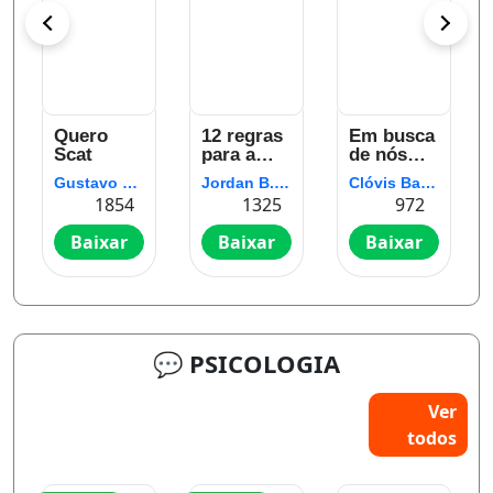
Quero
12 regras
Em busca
Scat
para a
de nós
vida: Um
mesmos
Gustavo Scat
Jordan B. Peterson
Clóvis Barros de Filho
antídoto
1854
1325
972
para o
caos
Baixar
Baixar
Baixar
💬 PSICOLOGIA
Ver
todos