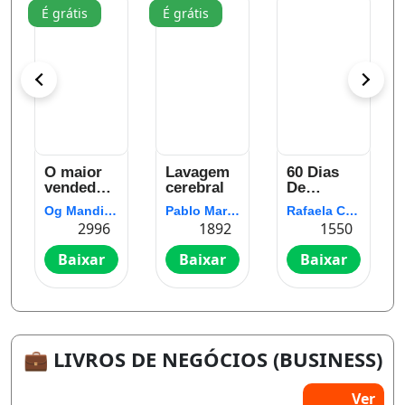
É grátis
É grátis
O maior
Lavagem
60 Dias
vendedor
cerebral
De
do mundo
Neblina
Og Mandino
Pablo Marçal
Rafaela Carvalho
2996
1892
1550
Baixar
Baixar
Baixar
💼 LIVROS DE NEGÓCIOS (BUSINESS)
Ver