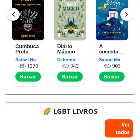
Cumbuca
Diário
A
Preta
Mágico
sociedade
supersecreta
Rafael Nolêto
Deborah Blake
Sangu Mandanna
de bruxas
1270
943
903
rebeldes
Baixar
Baixar
Baixar
🌈 LGBT LIVROS
Ver
todos