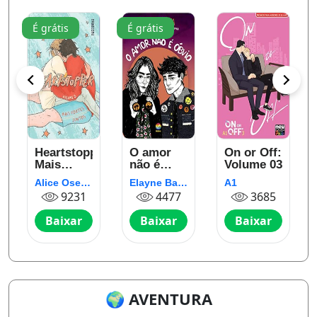
É grátis
É grátis
er:
Heartstopper:
O amor
On or Off:
Mais
não é
Volume 03
fortes
óbvio
Alice Oseman
Elayne Baeta
A1
juntos
9231
4477
3685
(vol. 5)
Baixar
Baixar
Baixar
🌍 AVENTURA