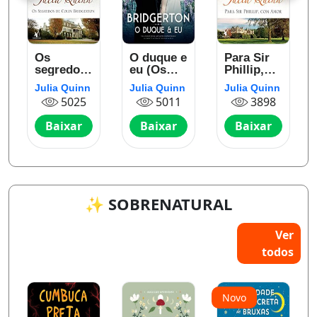
Os
O duque e
Para Sir
segredos
eu (Os
Phillip,
de Colin
Bridgertons
com amor
Julia Quinn
Julia Quinn
Julia Quinn
Bridgerton
– Livro 1)
(Os
5025
5011
3898
ns
(Os
Bridgertons
Bridgertons
– Livro 5)
Baixar
Baixar
Baixar
– Livro 4)
✨ SOBRENATURAL
Ver
todos
Novo