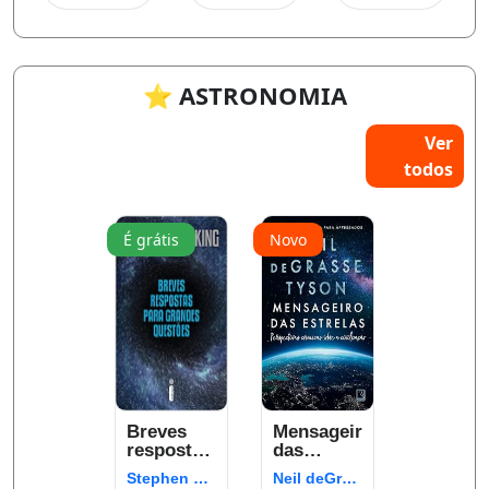
⭐ ASTRONOMIA
Ver
todos
É grátis
Novo
Breves
Mensageiro
respostas
das
para
estrelas:
Stephen Hawking
Neil deGrasse Tyson
grandes
Perspectivas