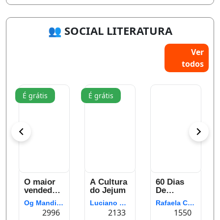
👥 SOCIAL LITERATURA
Ver
todos
É grátis
É grátis
O maior
A Cultura
60 Dias
vendedor
do Jejum
De
do mundo
Neblina
Og Mandino
Luciano Subirá
Rafaela Carvalho
2996
2133
1550