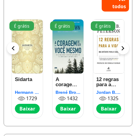
todos
É grátis
É grátis
É grátis
Sidarta
A
12 regras
coragem
para a
de ser
vida: Um
Hermann Hesse
Brené Brown
Jordan B. Peterson
você
antídoto
1729
1432
1325
mesmo
para o
caos
Baixar
Baixar
Baixar