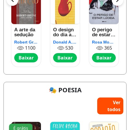
A arte da
O design
O perigo
sedução
do dia a
de estar
dia
lúcida
Robert Greene
Donald A. Norman
Rosa Montero
1100
530
365
Baixar
Baixar
Baixar
🎭 POESIA
Ver
todos
É grátis