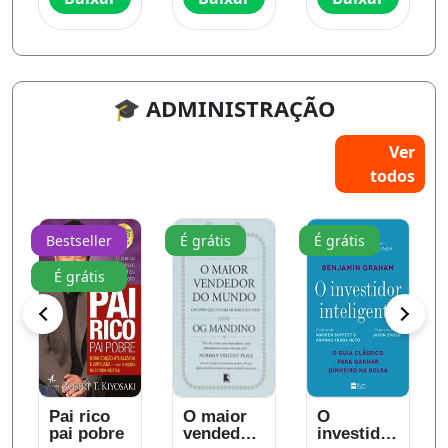
🎓 ADMINISTRAÇÃO
Ver
todos
Bestseller
É grátis
É grátis
É grátis
Pai rico
O maior
O
pai pobre
vendedor
investidor