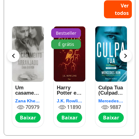
Ver
todos
Bestseller
É grátis
Um
Harry
Culpa Tua
casamento
Potter e a
(Culpados
arranjado
pedra
2)
Zana Kheiron
J.K. Rowling (Robert Galbraith)
Mercedes Ron
filosofal
70979
11890
9887
Baixar
Baixar
Baixar