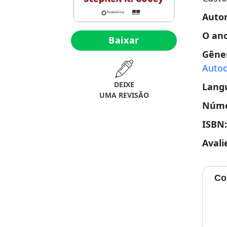
Auto
O an
Baixar
Gêne
Auto
DEIXE
Lang
UMA REVISÃO
Núme
ISBN
Avali
Co