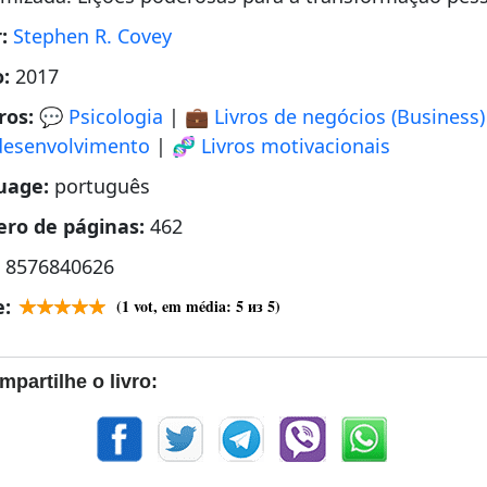
r:
Stephen R. Covey
o:
2017
ros:
💬 Psicologia
|
💼 Livros de negócios (Business)
desenvolvimento
|
🧬 Livros motivacionais
uage:
português
ro de páginas:
462
:
8576840626
e:
(
1
vot, em média:
5
из 5)
mpartilhe o livro: