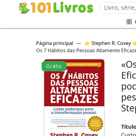
Página principal
—
⭐ Stephen R. Covey 
Os 7 Hábitos das Pessoas Altamente Eficaz
«Os
Grátis
Efi
pod
pes
Ste
Títul
Custo