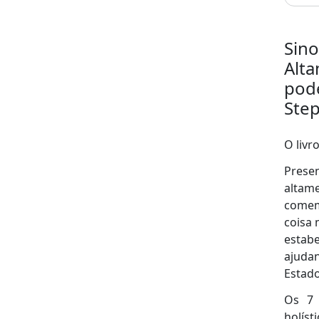
Sino
Alta
pode
Step
O livr
Presen
altam
comem
coisa 
estab
ajuda
Estado
Os 7 
holíst