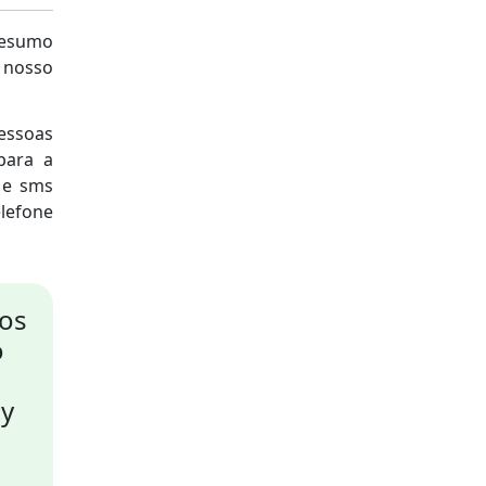
resumo
o nosso
essoas
para a
 e sms
lefone
tos
o
ey