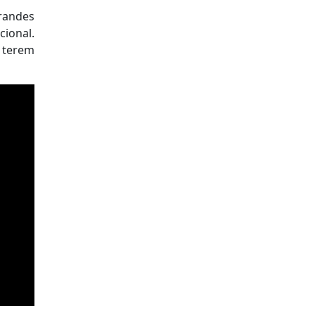
grandes
ional.
 terem