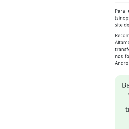
Para 
(sinop
site de
Recom
Altam
trans
nos f
Androi
Ba
t