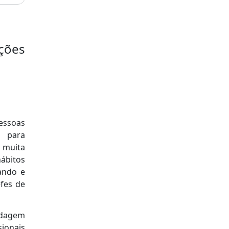
ições
pessoas
, para
 muita
hábitos
ando e
fes de
rdagem
sionais