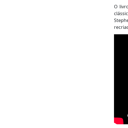
O livr
cláss
Steph
recria