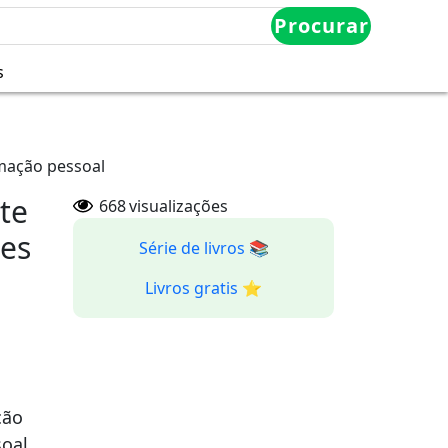
Procurar
s
rmação pessoal
te
668
visualizações
ões
Série de livros 📚
Livros gratis ⭐️
ção
soal