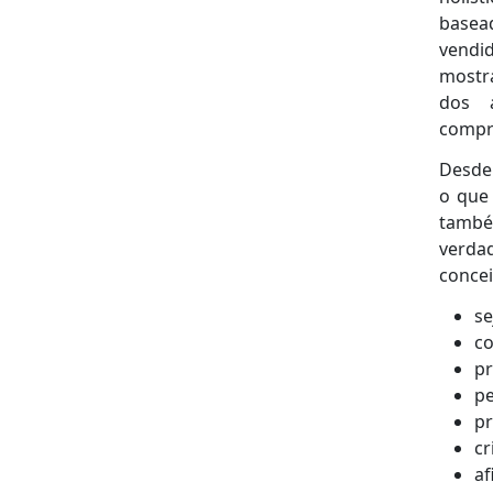
basea
vendid
mostra
dos 
compre
Desde 
o que 
també
verdad
concei
se
co
pr
p
pr
cr
af