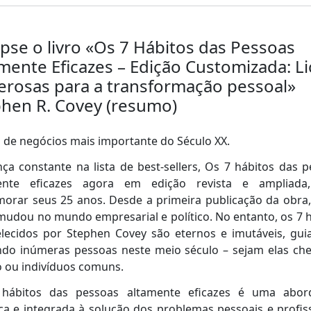
pse o livro «Os 7 Hábitos das Pessoas
mente Eficazes – Edição Customizada: L
rosas para a transformação pessoal»
hen R. Covey (resumo)
o de negócios mais importante do Século XX.
ça constante na lista de best-sellers, Os 7 hábitos das 
ente eficazes agora em edição revista e ampliada
orar seus 25 anos. Desde a primeira publicação da obra,
mudou no mundo empresarial e político. No entanto, os 7 
elecidos por Stephen Covey são eternos e imutáveis, gui
ndo inúmeras pessoas neste meio século – sejam elas che
 ou indivíduos comuns.
hábitos das pessoas altamente eficazes é uma abo
ica e integrada à solução dos problemas pessoais e profis