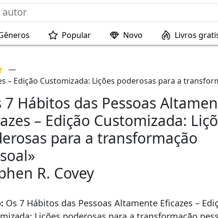
Gêneros
Popular
Novo
Livros grati
⭐
—
es – Edição Customizada: Lições poderosas para a transfo
 7 Hábitos das Pessoas Altamen
cazes – Edição Customizada: Liç
erosas para a transformação
soal»
phen R. Covey
o:
Os 7 Hábitos das Pessoas Altamente Eficazes – Edi
mizada: Lições poderosas para a transformação pes