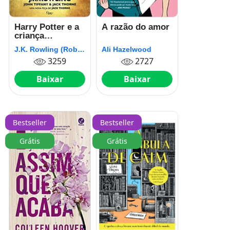
Harry Potter e a
A razão do amor
criança
amaldiçoada –
J.K. Rowling (Robert Galbraith)
Ali Hazelwood
Parte um e dois
3259
2727
Baixar
Baixar
Bestseller
Bestseller
Grátis
Grátis