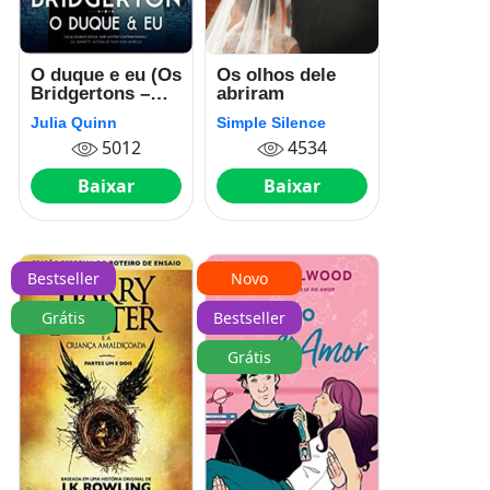
O duque e eu (Os
Os olhos dele
Bridgertons –
abriram
Livro 1)
Julia Quinn
Simple Silence
5012
4534
Baixar
Baixar
Bestseller
Novo
Grátis
Bestseller
Grátis