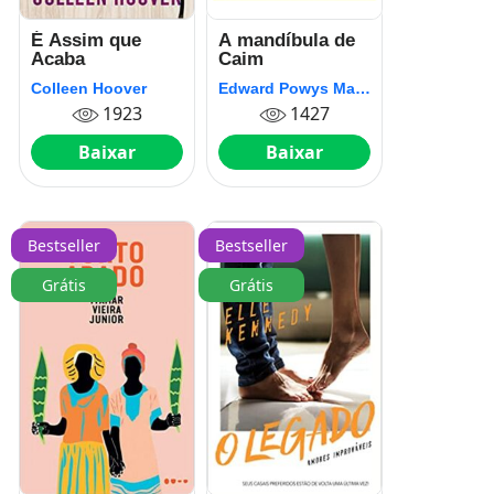
É Assim que
A mandíbula de
Acaba
Caim
Colleen Hoover
Edward Powys Mathers (Torquemada)
1923
1427
Baixar
Baixar
Bestseller
Bestseller
Grátis
Grátis