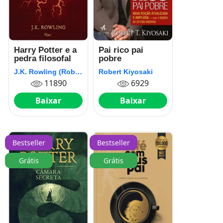
Harry Potter e a
Pai rico pai
pedra filosofal
pobre
J.K. Rowling (Robert Galbraith)
Robert Kiyosaki
11890
6929
Baixar
Baixar
Bestseller
Bestseller
Grátis
Grátis