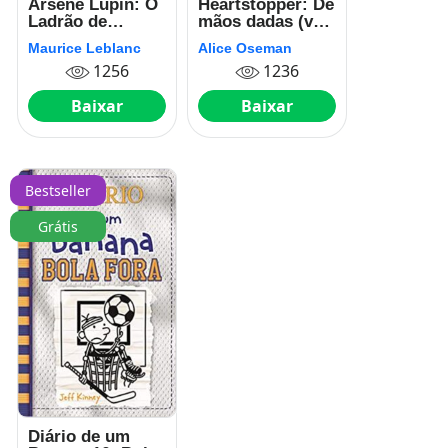
Arsène Lupin: O
Heartstopper: De
Ladrão de
mãos dadas (vol.
Casaca
4)
Maurice Leblanc
Alice Oseman
1256
1236
Baixar
Baixar
Bestseller
Grátis
Diário de um