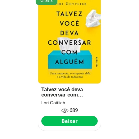
Grátis
Talvez você deva
conversar com
alguém: Uma
Lori Gottlieb
terapeuta, o terapeuta
689
dela e a vida de todos
nós
Baixar