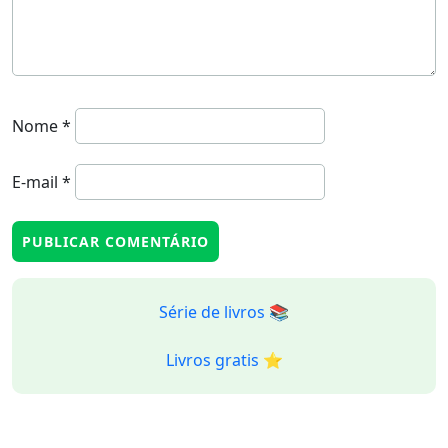
Nome
*
E-mail
*
Série de livros 📚
Livros gratis ⭐️