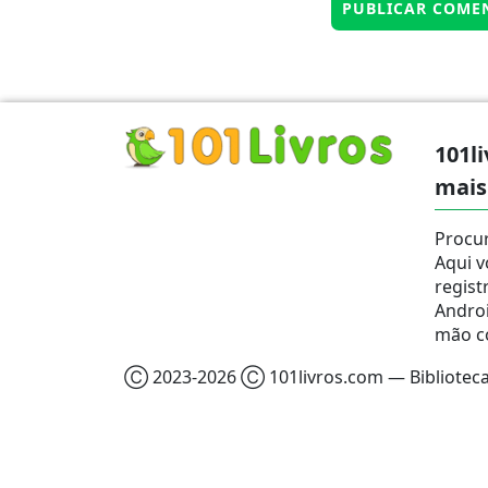
101li
mais
Procur
Aqui v
regist
Androi
mão c
Ⓒ 2023-2026 Ⓒ 101livros.com — Biblioteca 