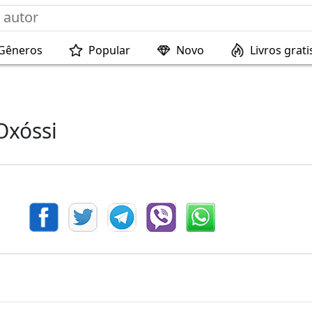
Gêneros
Popular
Novo
Livros grati
Oxóssi