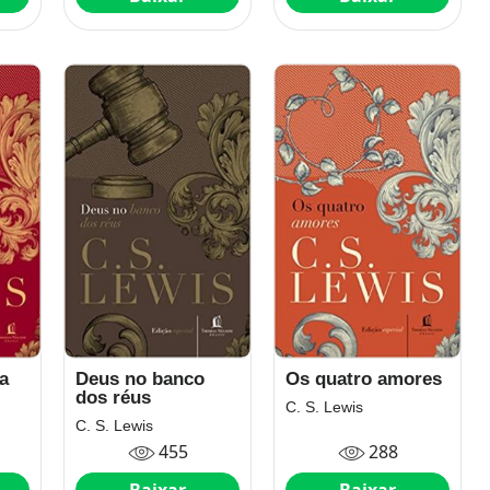
a
Deus no banco
Os quatro amores
dos réus
C. S. Lewis
C. S. Lewis
455
288