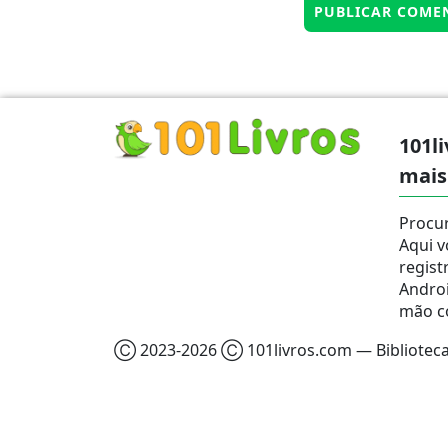
101li
mais
Procur
Aqui v
regist
Androi
mão c
Ⓒ 2023-2026 Ⓒ 101livros.com — Biblioteca 