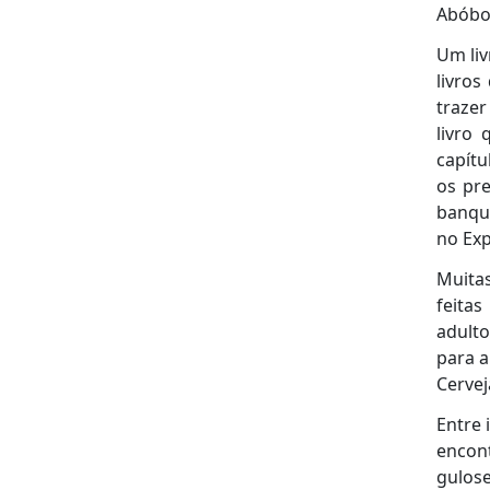
Abóbo
Um liv
livros
trazer
livro
capítu
os pr
banque
no Ex
Muitas
feita
adult
para a
Cerve
Entre 
encon
gulose