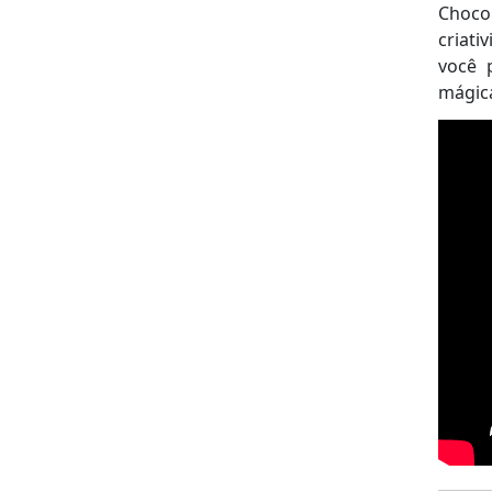
Chocol
criati
você 
mágica