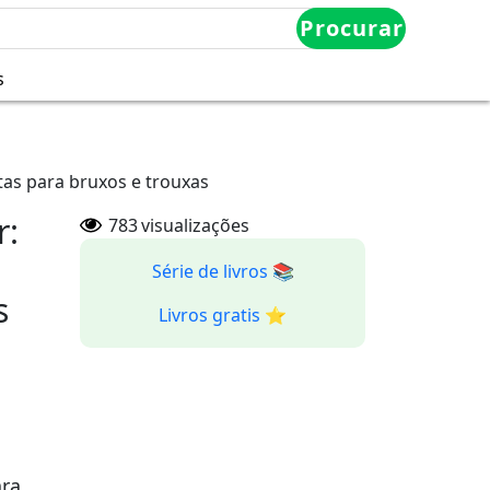
Procurar
s
tas para bruxos e trouxas
r:
783
visualizações
Série de livros 📚
s
Livros gratis ⭐️
ara