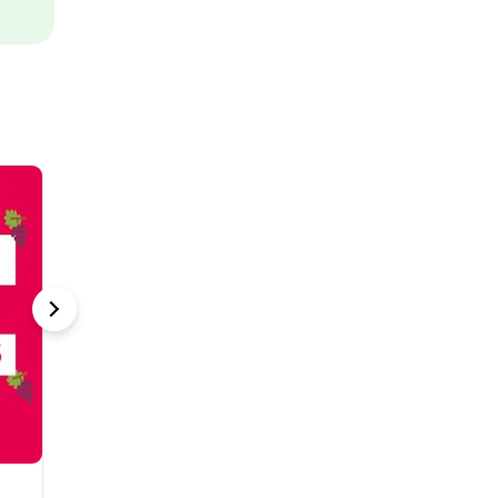
Agridoce Tapa
A revolução da