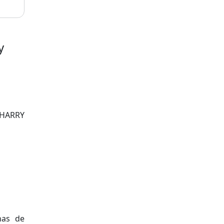
y
HARRY
has de