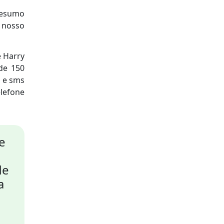
resumo
o nosso
e Harry
de 150
o e sms
lefone
e
de
a