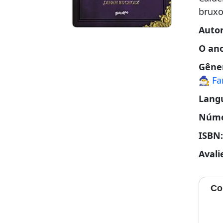
bruxo
Auto
O an
Gêne
🧙‍♂️ F
Lang
Núme
ISBN
Avali
Co