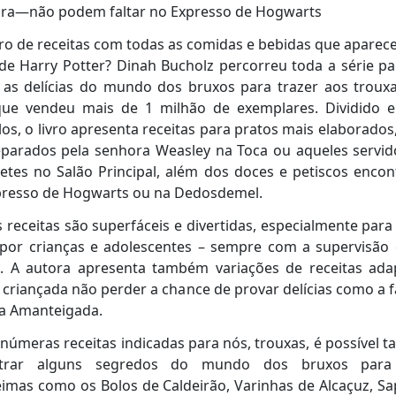
ra―não podem faltar no Expresso de Hogwarts
ro de receitas com todas as comidas e bebidas que apare
 de Harry Potter? Dinah Bucholz percorreu toda a série p
 as delícias do mundo dos bruxos para trazer aos troux
 que vendeu mais de 1 milhão de exemplares. Dividido 
los, o livro apresenta receitas para pratos mais elaborado
eparados pela senhora Weasley na Toca ou aqueles servid
tes no Salão Principal, além dos doces e petiscos enco
presso de Hogwarts ou na Dedosdemel.
 receitas são superfáceis e divertidas, especialmente par
s por crianças e adolescentes – sempre com a supervisão
o. A autora apresenta também variações de receitas ada
 criançada não perder a chance de provar delícias como a
ja Amanteigada.
inúmeras receitas indicadas para nós, trouxas, é possível
trar alguns segredos do mundo dos bruxos para
imas como os Bolos de Caldeirão, Varinhas de Alcaçuz, S