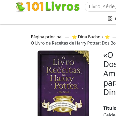
Página principal
—
⭐ Dina Bucholz ⭐
O Livro de Receitas de Harry Potter: Dos B
«O 
Dos
Ama
par
Din
Títul
Calde