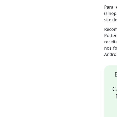
Para 
(sinop
site de
Recome
Potte
receit
nos f
Androi
C