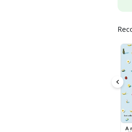
Rec
Tudo sobre
Agridoce Tapa
A 