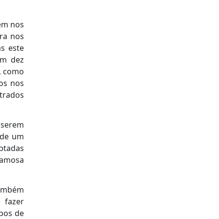
cem nos
ara nos
as este
em dez
s, como
os nos
ntrados
a serem
 de um
ptadas
 famosa
 também
 fazer
apos de