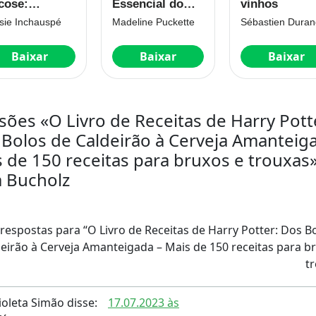
icose:
Essencial do
vinhos
uilibre os
Vinho: Wine
sie Inchauspé
Madeline Puckette
veis de açúcar
Folly: Wine
 sangue e
Folly
de sua vida
Baixar
Baixar
Baixar
sões «O Livro de Receitas de Harry Pott
Bolos de Caldeirão à Cerveja Amanteig
 de 150 receitas para bruxos e trouxas
a Bucholz
 respostas para “O Livro de Receitas de Harry Potter: Dos B
eirão à Cerveja Amanteigada – Mais de 150 receitas para b
t
ioleta Simão
disse:
17.07.2023 às