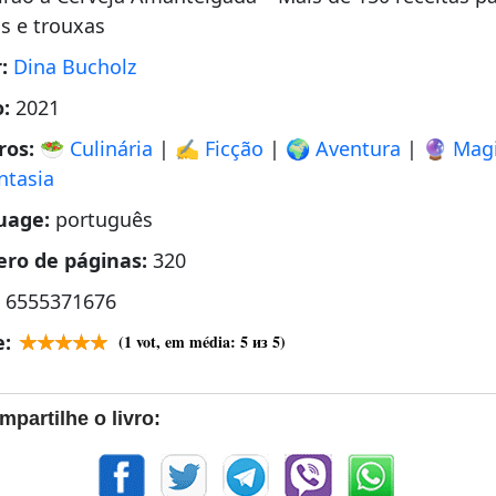
s e trouxas
r:
Dina Bucholz
o:
2021
ros:
🥗 Culinária
|
✍️ Ficção
|
🌍 Aventura
|
🔮 Mag
antasia
uage:
português
ro de páginas:
320
:
6555371676
e:
(
1
vot, em média:
5
из 5)
mpartilhe o livro: