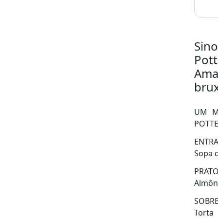
Sino
Pott
Aman
brux
UM M
POTTE
ENTR
Sopa d
PRATO
Almôn
SOBR
Torta