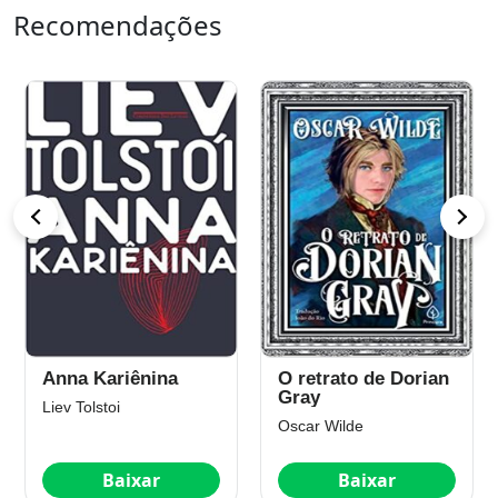
Recomendações
Anna Kariênina
O retrato de Dorian
Gray
Liev Tolstoi
Oscar Wilde
Baixar
Baixar