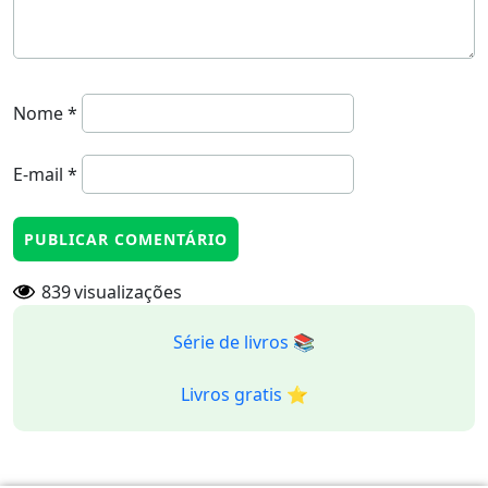
Nome
*
E-mail
*
839
visualizações
Série de livros 📚
Livros gratis ⭐️