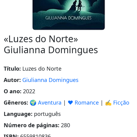
«Luzes do Norte»
Giulianna Domingues
Título:
Luzes do Norte
Autor:
Giulianna Domingues
O ano:
2022
Gêneros:
🌍 Aventura
|
❤️ Romance
|
✍️ Ficção
Language:
português
Número de páginas:
280
ISBN:
6559810836