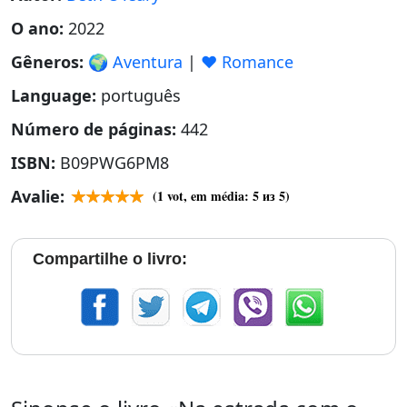
O ano:
2022
Gêneros:
🌍 Aventura
|
❤️ Romance
Language:
português
Número de páginas:
442
ISBN:
B09PWG6PM8
Avalie:
(
1
vot, em média:
5
из 5)
Compartilhe o livro: