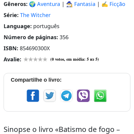
Gêneros:
🌍 Aventura
|
🧙‍♂️ Fantasia
|
✍️ Ficção
Série:
The Witcher
Language:
português
Número de páginas:
356
ISBN:
854690300X
Avalie:
(
0
votos, em média:
5
из 5)
Compartilhe o livro:
Sinopse o livro «Batismo de fogo –