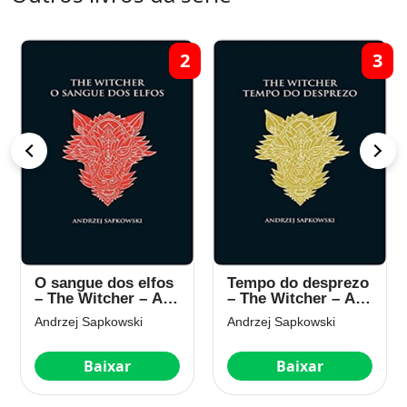
2
3
O sangue dos elfos
Tempo do desprezo
– The Witcher – A
– The Witcher – A
saga do bruxo
saga do bruxo
Andrzej Sapkowski
Andrzej Sapkowski
Geralt de Rívia (Vol
Geralt de Rívia (Vol
3)
4)
Baixar
Baixar