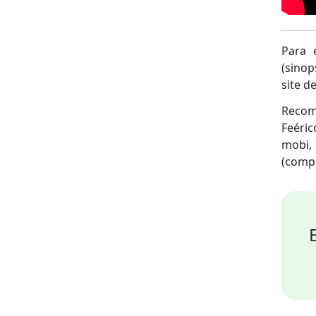
Para 
(sinop
site de
Recom
Feéric
mobi, 
(compu