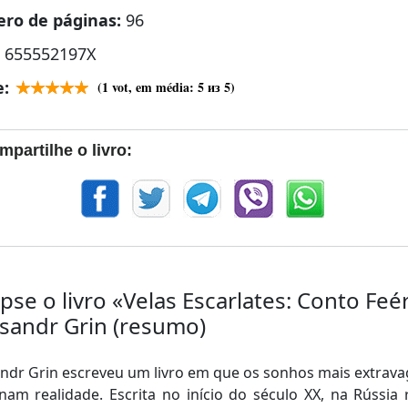
ro de páginas:
96
:
655552197X
e:
(
1
vot, em média:
5
из 5)
mpartilhe o livro:
pse o livro «Velas Escarlates: Conto Feé
sandr Grin (resumo)
ndr Grin escreveu um livro em que os sonhos mais extrav
nam realidade. Escrita no início do século XX, na Rússia