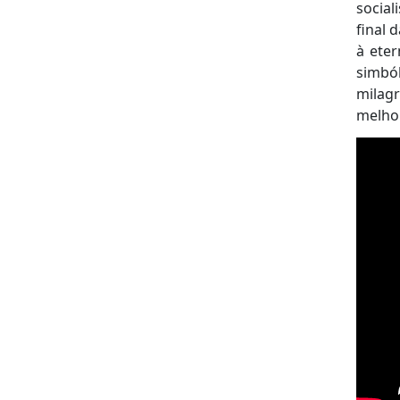
social
final 
à ete
simból
milag
melhor