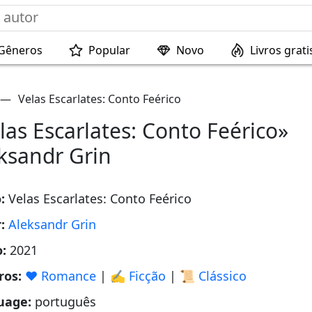
Gêneros
Popular
Novo
Livros grati
—
Velas Escarlates: Conto Feérico
las Escarlates: Conto Feérico»
ksandr Grin
o:
Velas Escarlates: Conto Feérico
r:
Aleksandr Grin
o:
2021
ros:
❤️ Romance
|
✍️ Ficção
|
📜 Clássico
uage:
português