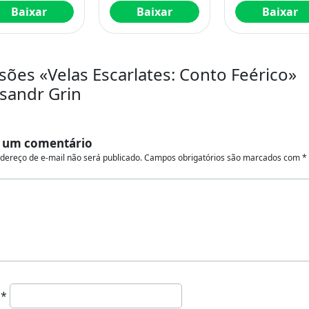
2)
Baixar
Baixar
Baixar
sões «Velas Escarlates: Conto Feérico»
sandr Grin
 um comentário
dereço de e-mail não será publicado.
Campos obrigatórios são marcados com
*
e
*