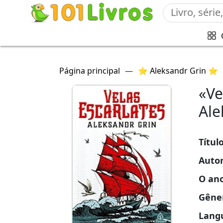
Página principal
—
⭐ Aleksandr Grin ⭐
«Ve
Ale
Títul
Auto
O an
Gêne
Lang