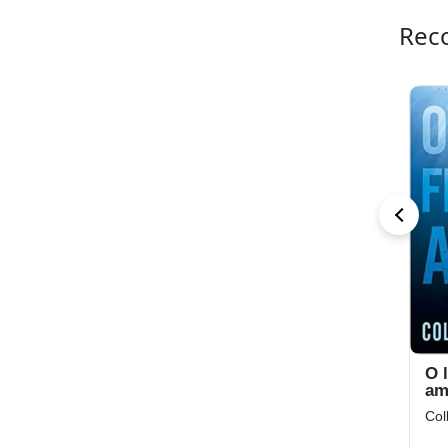
Rec
Um marido de
O feitiço da
O 
faz de conta: A
água: Só se
am
origem dos
torna dona de
Julia Quinn
Florencia Bonelli
Col
Bridgertons (Os
seu destino
Rokesbys Livro
aquela que