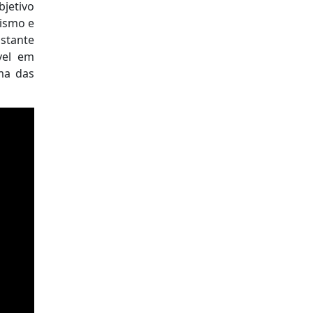
bjetivo
tismo e
stante
ável em
ma das