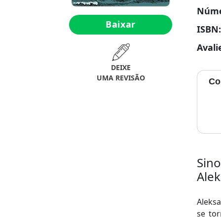
Núme
Baixar
ISBN
Avali
DEIXE
UMA REVISÃO
Co
Sino
Alek
Aleksa
se tor