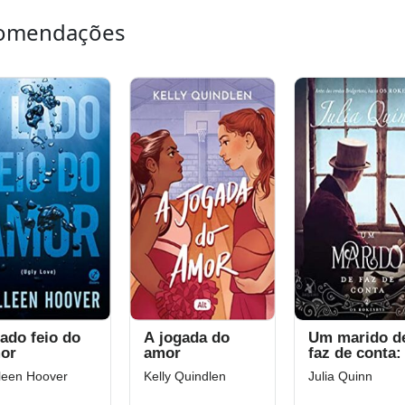
omendações
lado feio do
A jogada do
Um marido d
or
amor
faz de conta:
origem dos
leen Hoover
Kelly Quindlen
Julia Quinn
Bridgertons 
Rokesbys Liv