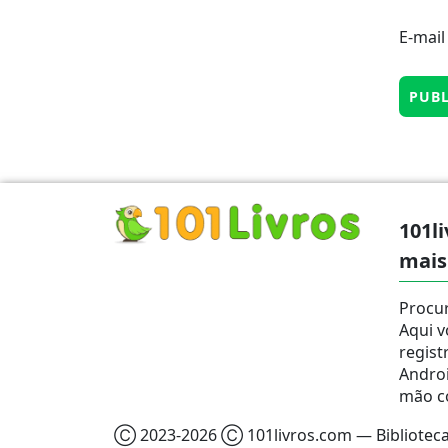
E-mai
101li
mais
Procur
Aqui v
regist
Androi
mão c
Ⓒ 2023-2026 Ⓒ 101livros.com — Biblioteca 