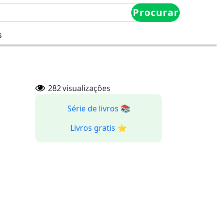
Procurar
s
282
visualizações
Série de livros 📚
Livros gratis ⭐️