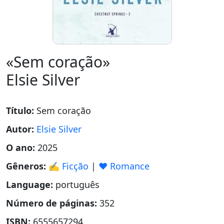
«Sem coração»
Elsie Silver
Título:
Sem coração
Autor:
Elsie Silver
O ano:
2025
Gêneros:
✍️ Ficção
|
❤️ Romance
Language:
português
Número de páginas:
352
ISBN:
6555657294