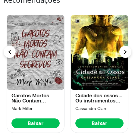
Garotos Mortos
Cidade dos ossos –
Não Contam
Os instrumentos
Segredos (Garotos
mortais – vol. 1
Mark Miller
Cassandra Clare
Mortos Livro 1)
Baixar
Baixar