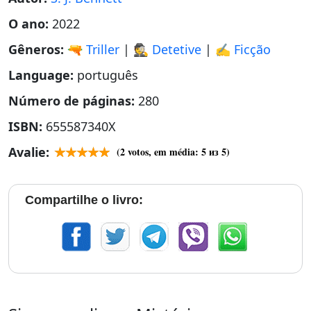
O ano:
2022
Gêneros:
🔫 Triller
|
🕵 Detetive
|
✍️ Ficção
Language:
português
Número de páginas:
280
ISBN:
655587340X
Avalie:
(
2
votos, em média:
5
из 5)
Compartilhe o livro: