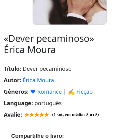
«Dever pecaminoso»
Érica Moura
Título:
Dever pecaminoso
Autor:
Érica Moura
Gêneros:
❤️ Romance
|
✍️ Ficção
Language:
português
Avalie:
(
1
vot, em média:
5
из 5)
Compartilhe o livro: