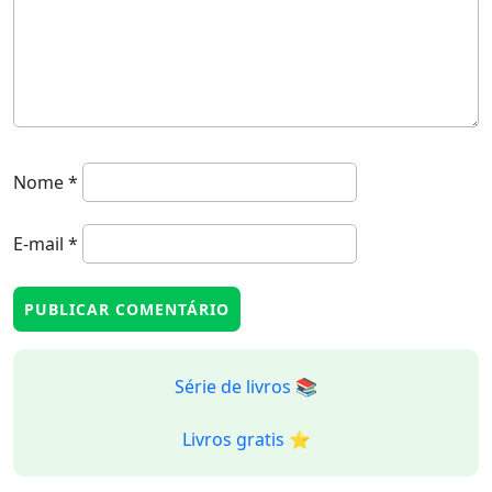
Nome
*
E-mail
*
Série de livros 📚
Livros gratis ⭐️