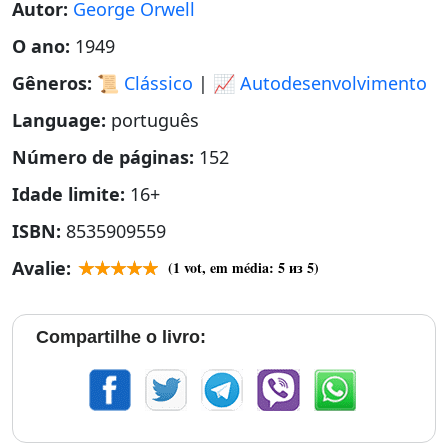
Autor:
George Orwell
O ano:
1949
Gêneros:
📜 Clássico
|
📈 Autodesenvolvimento
Language:
português
Número de páginas:
152
Idade limite:
16+
ISBN:
8535909559
Avalie:
(
1
vot, em média:
5
из 5)
Compartilhe o livro: