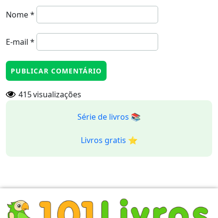
Nome
*
E-mail
*
415
visualizações
Série de livros 📚
Livros gratis ⭐️