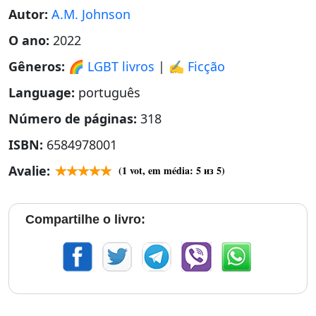
Autor:
A.M. Johnson
O ano:
2022
Gêneros:
🌈 LGBT livros
|
✍️ Ficção
Language:
português
Número de páginas:
318
ISBN:
6584978001
Avalie:
(
1
vot, em média:
5
из 5)
Compartilhe o livro: