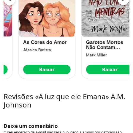
As Cores do Amor
Garotos Mortos
Não Contam
Jéssica Batista
Mentiras (Garotos
Mark Miller
Mortos Livro 2)
Baixar
Baixar
Revisões «A luz que ele Emana» A.M.
Johnson
Deixe um comentário
O seu endereço de e-mail não será publicado.
Campos obrigatórios são