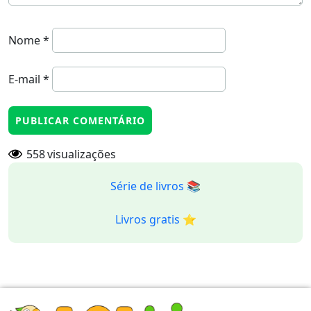
Nome
*
E-mail
*
558
visualizações
Série de livros 📚
Livros gratis ⭐️