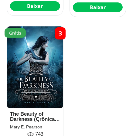
Baixar
Baixar
3
Grátis
The Beauty of
Darkness (Crônicas
de Amor e Ódio
Mary E. Pearson
Livro 3)
743