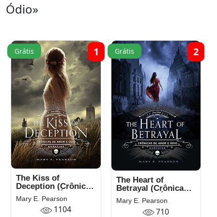
Ódio»
1
2
Grátis
Grátis
The Kiss of
The Heart of
Deception (Crônicas
Betrayal (Crônicas
de Amor e Ódio
de Amor e Ódio
Mary E. Pearson
Mary E. Pearson
Livro 1)
Livro 2)
1104
710