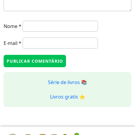
Nome
*
E-mail
*
Série de livros 📚
Livros gratis ⭐️