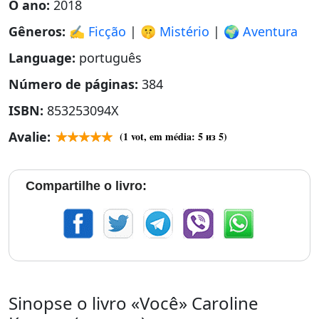
O ano:
2018
Gêneros:
✍️ Ficção
|
🤫 Mistério
|
🌍 Aventura
Language:
português
Número de páginas:
384
ISBN:
853253094X
Avalie:
(
1
vot, em média:
5
из 5)
Compartilhe o livro:
Sinopse o livro «Você» Caroline