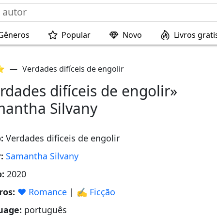
Gêneros
Popular
Novo
Livros grati
 ⭐
—
Verdades difíceis de engolir
rdades difíceis de engolir»
antha Silvany
o:
Verdades difíceis de engolir
r:
Samantha Silvany
o:
2020
ros:
❤️ Romance
|
✍️ Ficção
uage:
português