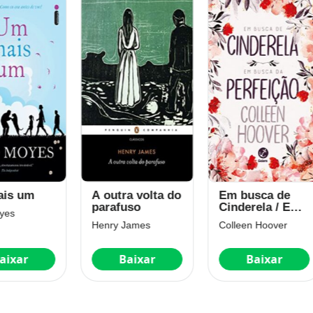
outra volta do
Em busca de
Academia De
rafuso
Cinderela / Em
Vampiros
busca da
ry James
Colleen Hoover
Richelle Mead
perfeição
Baixar
Baixar
Baixar