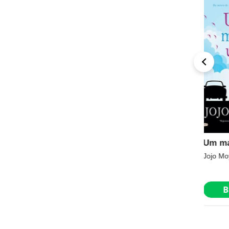
Academia De
Um mais um
A 
Vampiros
pa
Jojo Moyes
Richelle Mead
Hen
Baixar
Baixar