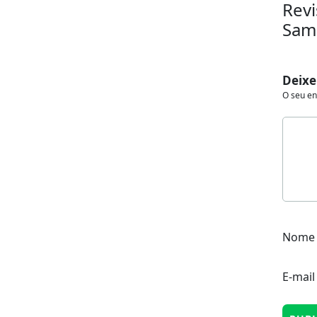
Revi
Sama
Deixe
O seu en
Nom
E-mai