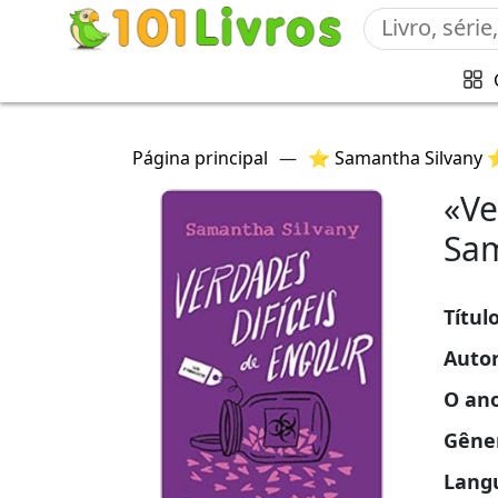
Página principal
—
⭐ Samantha Silvany
«Ve
Sam
Títul
Auto
O an
Gêne
Lang