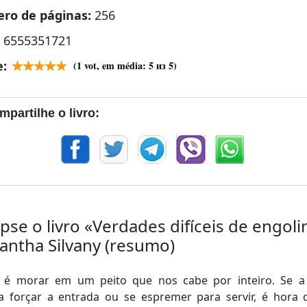
ro de páginas:
256
:
6555351721
e:
(
1
vot, em média:
5
из 5)
mpartilhe o livro:
pse o livro «Verdades difíceis de engoli
ntha Silvany (resumo)
 é morar em um peito que nos cabe por inteiro. Se a
sa forçar a entrada ou se espremer para servir, é hora 