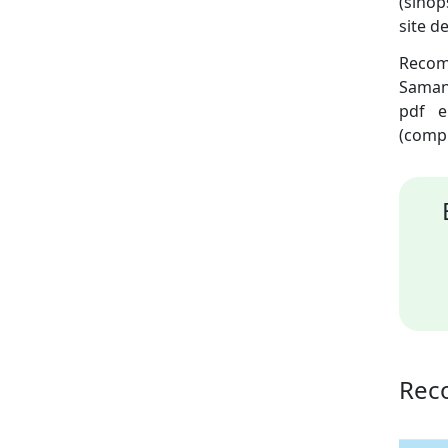
(sinop
site de
Recome
Samant
pdf e
(compu
Rec