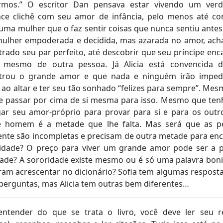
mos.” O escritor Dan pensava estar vivendo um verd
ce clichê com seu amor de infância, pelo menos até co
 uma mulher que o faz sentir coisas que nunca sentiu antes.
ulher empoderada e decidida, mas azarada no amor, acha
rado seu par perfeito, até descobrir que seu príncipe en
 mesmo de outra pessoa. Já Alicia está convencida 
trou o grande amor e que nada e ninguém irão impedi
 ao altar e ter seu tão sonhado “felizes para sempre”. Me
se passar por cima de si mesma para isso. Mesmo que ten
ar seu amor-próprio para provar para si e para os outr
e homem é a metade que lhe falta. Mas será que as p
nte são incompletas e precisam de outra metade para en
icidade? O preço para viver um grande amor pode ser a p
ade? A sororidade existe mesmo ou é só uma palavra bon
ram acrescentar no dicionário? Sofia tem algumas respost
perguntas, mas Alicia tem outras bem diferentes…
entender do que se trata o livro, você deve ler seu 