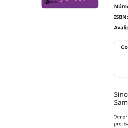
Núme
ISBN
Avali
Co
Sino
Sama
“Amor
preci