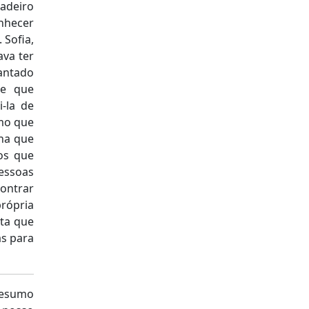
adeiro
nhecer
 Sofia,
va ter
cantado
de que
-la de
smo que
ha que
os que
essoas
contrar
rópria
ita que
as para
resumo