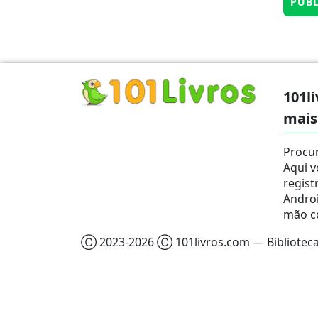
101li
mais
Procur
Aqui v
regist
Androi
mão c
Ⓒ 2023-2026 Ⓒ 101livros.com — Biblioteca 