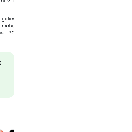
o nosso
ngolir»
, mobi,
ne, PC
s