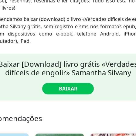
se), resenhas, resenhas e ler citações. Tudo isso está n
 livros!
ndamos baixar (download) o livro «Verdades difíceis de e
ha Silvany grátis, sem registro e sms nos formatos epub
m dispositivos como e-book, telefone Android, iPho
tador), iPad.
Baixar [Download] livro grátis «Verdade
difíceis de engolir» Samantha Silvany
BAIXAR
omendações