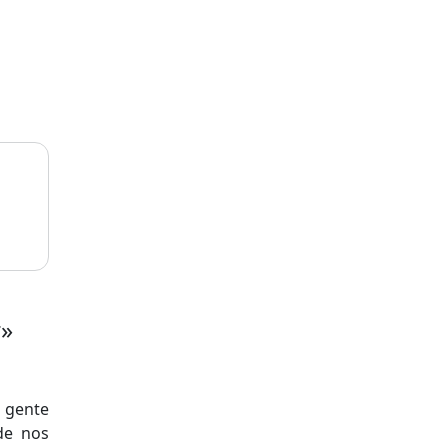
r»
 gente
de nos