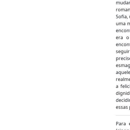
mudar
roman
Sofia,
uma m
encont
era o
encon
seguir
preci
esmag
aquel
realme
a fel
dignid
decidi
essas 
Para 