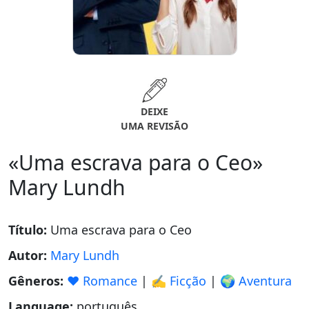
DEIXE
UMA REVISÃO
«Uma escrava para o Ceo»
Mary Lundh
Título:
Uma escrava para o Ceo
Autor:
Mary Lundh
Gêneros:
❤️ Romance
|
✍️ Ficção
|
🌍 Aventura
Language:
português