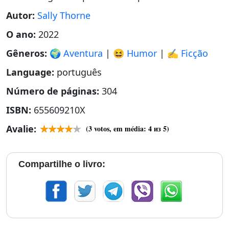
Autor:
Sally Thorne
O ano:
2022
Gêneros:
🌍 Aventura
|
😆 Humor
|
✍️ Ficção
Language:
português
Número de páginas:
304
ISBN:
655609210X
Avalie:
(
3
votos, em média:
4
из 5)
Compartilhe o livro: