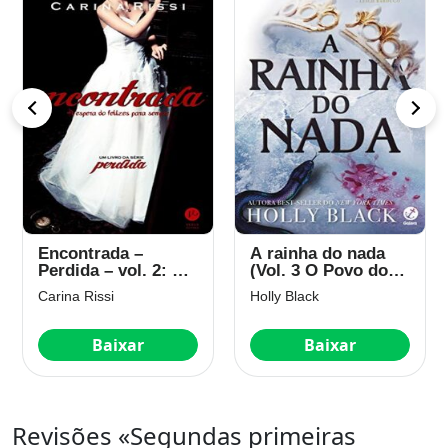
Encontrada –
A rainha do nada
Perdida – vol. 2: À
(Vol. 3 O Povo do
espera do felizes
Ar)
Carina Rissi
Holly Black
para sempre
Baixar
Baixar
Revisões «Segundas primeiras