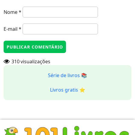
Nome
*
E-mail
*
310
visualizações
Série de livros 📚
Livros gratis ⭐️