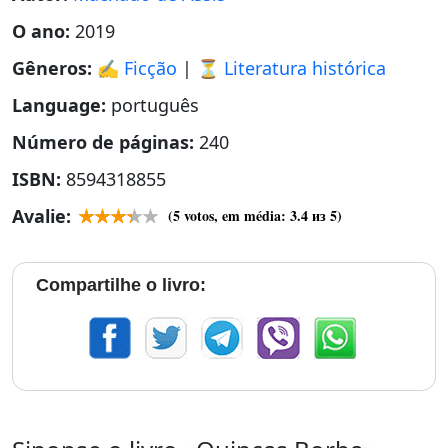
O ano:
2019
Gêneros:
✍️ Ficção
|
⏳ Literatura histórica
Language:
português
Número de páginas:
240
ISBN:
8594318855
Avalie:
(
5
votos, em média:
3.4
из 5)
Compartilhe o livro: