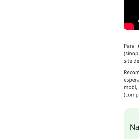
Para 
(sinop
site de
Recome
espera
mobi, 
(compu
Na