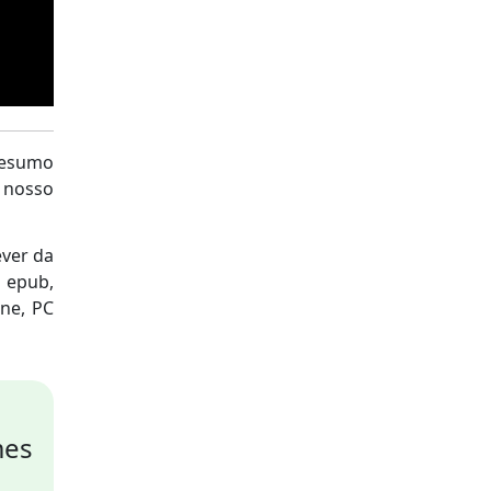
resumo
o nosso
ever da
s epub,
one, PC
mes