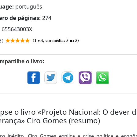
uage:
português
ro de páginas:
274
:
655643003X
e:
(
1
vot, em média:
5
из 5)
mpartilhe o livro:
pse o livro «Projeto Nacional: O dever d
erança» Ciro Gomes (resumo)
ro inédito, Ciro Gomes explica a crise política e econ