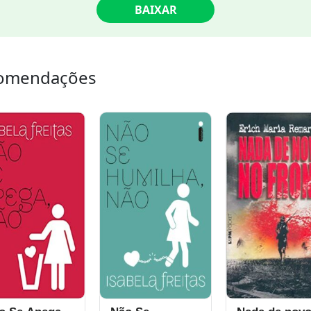
BAIXAR
omendações