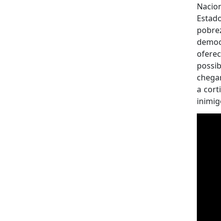
Nacio
Estad
pobre
democ
oferec
possib
chegar
a cort
inimig