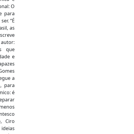
onal: O
e para
ser. “É
sil, as
escreve
 autor:
es que
dade e
capazes
o Gomes
egue a
, para
mico: é
eparar
 menos
ntesco
, Ciro
 ideias