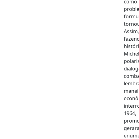
como p
probl
formu
torno
Assim,
fazend
histór
Miche
polar
dialo
comba
lembra
manei
econô
inter
1964,
promov
gerara
enume