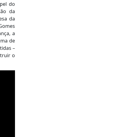
pel do
ção da
esa da
 Gomes
ança, a
orma de
tidas –
truir o