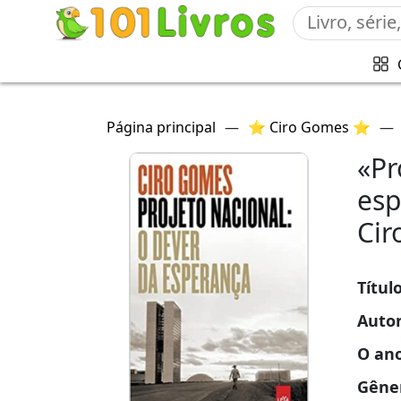
Página principal
—
⭐ Ciro Gomes ⭐
—
«Pr
esp
Cir
Títul
Auto
O an
Gêne