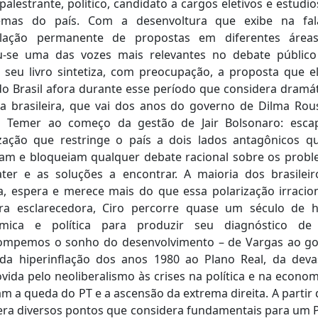
alestrante, político, candidato a cargos eletivos e estudi
emas do país. Com a desenvoltura que exibe na fa
lação permanente de propostas em diferentes áreas
u-se uma das vozes mais relevantes no debate público 
 seu livro sintetiza, com preocupação, a proposta que 
o Brasil afora durante esse período que considera dramá
ia brasileira, que vai dos anos do governo de Dilma Rou
l Temer ao começo da gestão de Jair Bolsonaro: esca
ização que restringe o país a dois lados antagônicos q
gam e bloqueiam qualquer debate racional sobre os probl
ter e as soluções a encontrar. A maioria dos brasileiro
, espera e merece mais do que essa polarização irracio
ra esclarecedora, Ciro percorre quase um século de hi
mica e política para produzir seu diagnóstico d
rompemos o sonho do desenvolvimento – de Vargas ao go
 da hiperinflação dos anos 1980 ao Plano Real, da deva
ida pelo neoliberalismo às crises na política e na econo
m a queda do PT e a ascensão da extrema direita. A partir d
ra diversos pontos que considera fundamentais para um P