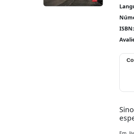
Lang
Núme
ISBN
Avali
Co
Sino
esp
Em liv