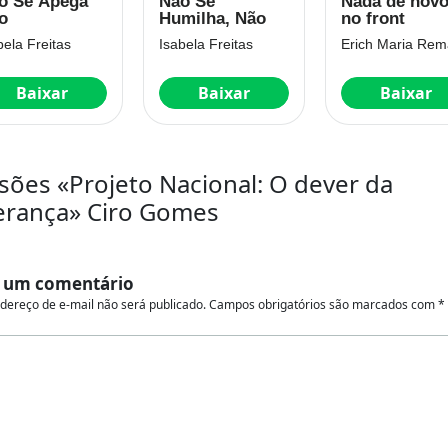
o Se Apega
Não Se
Nada de nov
o
Humilha, Não
no front
bela Freitas
Isabela Freitas
Baixar
Baixar
Baixar
sões «Projeto Nacional: O dever da
erança» Ciro Gomes
 um comentário
dereço de e-mail não será publicado.
Campos obrigatórios são marcados com
*