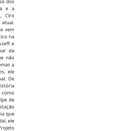
oso dos
la e a
, Ciro
atual.
ele vem
tico na
sseff e
par da
ue não
emas a
s, ele
nal. De
stória
e como
lpe de
stação
mia que
aí, ele
rojeto