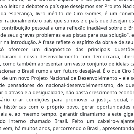
a o leitor a debater o país que desejamos ser Projeto Naci
 da esperança, livro inédito de Ciro Gomes, é um convit
r racionalmente o país que somos e o país que desejamos 
contribuição pessoal a uma reflexão inadiável sobre o Bra
 de seus graves problemas e as pistas para sua solução”, 
r na introdução. A frase reflete o espírito da obra e de seu
ó oferecer um diagnóstico das principais questõ
alharam o nosso desenvolvimento com democracia, liber
a, como também apresentar um vasto conjunto de ideias 
ecionar o Brasil rumo a um futuro desejável. É o que Cir
 de um novo Projeto Nacional de Desenvolvimento – ele s
 de pensadores do nacional-desenvolvimentismo, de que
r o atraso e a desigualdade, não basta crescimento econô
sário criar condições para promover a justiça social, r
as históricas com o próprio povo, gerar oportunidades
uais e, ao mesmo tempo, garantir dinamismo a este giga
do interno chamado Brasil. Feito um caixeiro-viajante
vem, há muitos anos, percorrendo o Brasil, apresentando