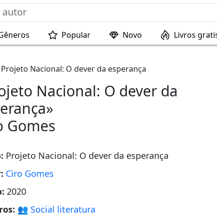
Gêneros
Popular
Novo
Livros grati
Projeto Nacional: O dever da esperança
ojeto Nacional: O dever da
erança»
o Gomes
o:
Projeto Nacional: O dever da esperança
r:
Ciro Gomes
o:
2020
ros:
👥 Social literatura