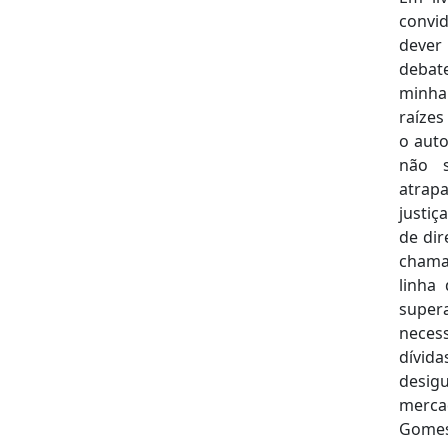
convid
dever
debate
minha 
raízes
o auto
não s
atrap
justiç
de dir
chama
linha
supera
neces
dívid
desig
merca
Gomes 