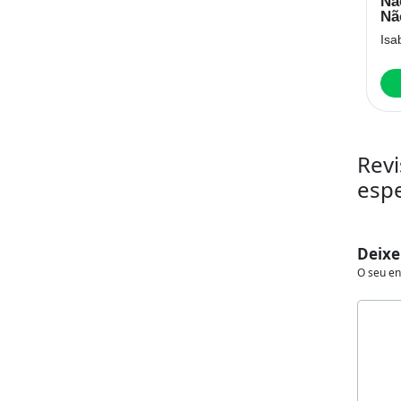
Nada de novo
O avesso da
Nã
no front
pele
Nã
Erich Maria Remarque
Jeferson Tenório
Isa
Baixar
Baixar
Revi
esp
Deixe
O seu en