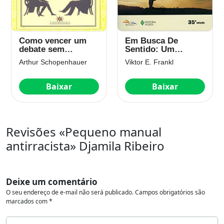
Como vencer um
Em Busca De
debate sem
Sentido: Um
precisar ter razão
psicólogo no
Arthur Schopenhauer
Viktor E. Frankl
Capa comum
campo de
concentração
Baixar
Baixar
Revisões «Pequeno manual
antirracista» Djamila Ribeiro
Deixe um comentário
O seu endereço de e-mail não será publicado.
Campos obrigatórios são
marcados com
*