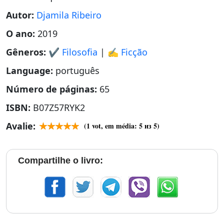
Autor:
Djamila Ribeiro
O ano:
2019
Gêneros:
✔️ Filosofia
|
✍️ Ficção
Language:
português
Número de páginas:
65
ISBN:
B07Z57RYK2
Avalie:
(
1
vot, em média:
5
из 5)
Compartilhe o livro: