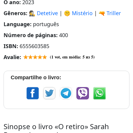
O ano:
2023
Gêneros:
🕵 Detetive
|
🤫 Mistério
|
🔫 Triller
Language:
português
Número de páginas:
400
ISBN:
6555603585
Avalie:
(
1
vot, em média:
5
из 5)
Compartilhe o livro:
Sinopse o livro «O retiro» Sarah