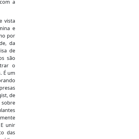
 com a
e vista
mina e
mo por
de, da
lisa de
os são
trar o
s. É um
horando
resas
ist, de
 sobre
lantes
lmente
E unir
to das