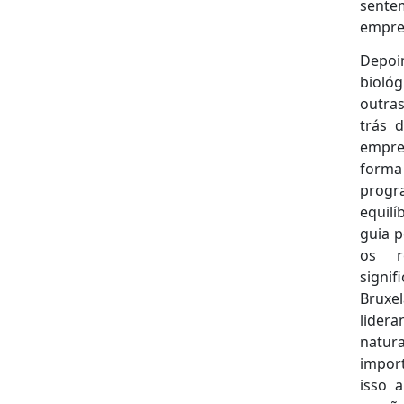
sente
empres
Depoim
bioló
outra
trás 
empres
forma
progr
equilí
guia p
os r
signif
Bruxe
lider
natur
impor
isso 