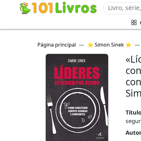
Página principal
—
⭐ Simon Sinek ⭐
—
«Lí
con
con
Sim
Títul
segur
Auto