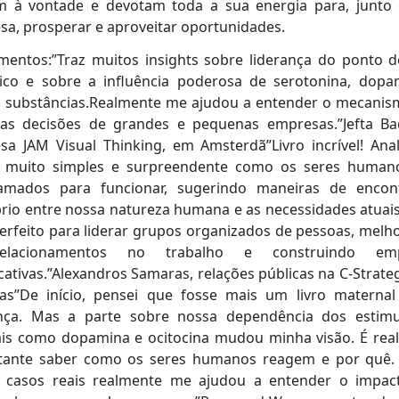
m à vontade e devotam toda a sua energia para, junto
a, prosperar e aproveitar oportunidades.
entos:”Traz muitos insights sobre liderança do ponto d
gico e sobre a influência poderosa de serotonina, dopa
s substâncias.Realmente me ajudou a entender o mecanis
das decisões de grandes e pequenas empresas.”Jefta Ba
a JAM Visual Thinking, em Amsterdã”Livro incrível! Ana
 muito simples e surpreendente como os seres human
amados para funcionar, sugerindo maneiras de encon
brio entre nossa natureza humana e as necessidades atuai
erfeito para liderar grupos organizados de pessoas, mel
elacionamentos no trabalho e construindo emp
icativas.”Alexandros Samaras, relações públicas na C-Strateg
las”De início, pensei que fosse mais um livro maternal
ança. Mas a parte sobre nossa dependência dos estimu
ais como dopamina e ocitocina mudou minha visão. É rea
tante saber como os seres humanos reagem e por quê. 
a casos reais realmente me ajudou a entender o impac