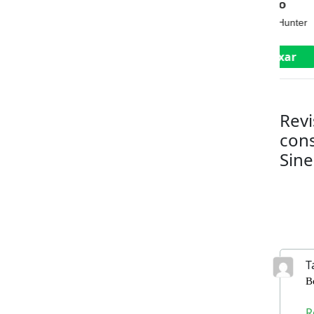
psicologia do
executivo
po
sucesso
Carol S. Dweck
James C. Hunter
Rob
Baixar
Baixar
Revi
cons
Sine
T
B
R