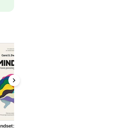
ova
O monge e o
Pai rico pai