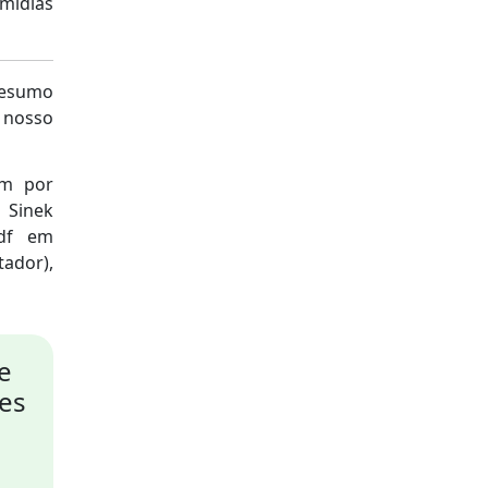
mídias
resumo
o nosso
em por
 Sinek
pdf em
tador),
e
es