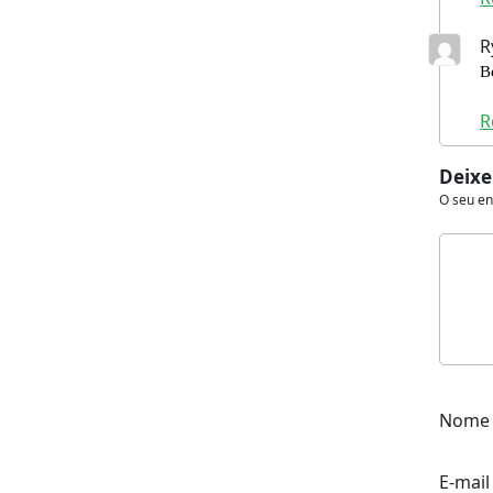
R
B
R
Deixe
O seu en
Nom
E-mai