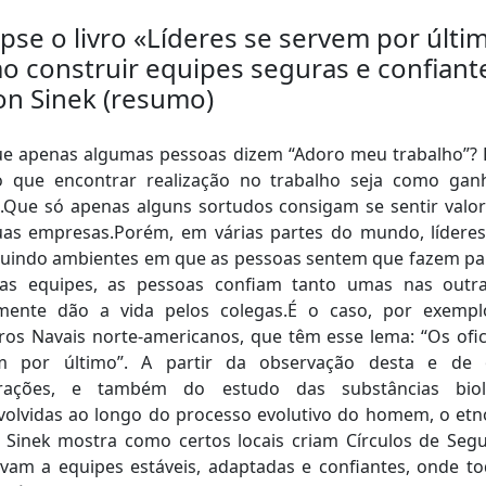
pse o livro «Líderes se servem por últi
 construir equipes seguras e confiant
on Sinek (resumo)
ue apenas algumas pessoas dizem “Adoro meu trabalho”? 
to que encontrar realização no trabalho seja como gan
a.Que só apenas alguns sortudos consigam se sentir valo
uas empresas.Porém, em várias partes do mundo, líderes
ruindo ambientes em que as pessoas sentem que fazem pa
as equipes, as pessoas confiam tanto umas nas outr
almente dão a vida pelos colegas.É o caso, por exempl
iros Navais norte-americanos, que têm esse lema: “Os ofic
m por último”. A partir da observação desta e de 
rações, e também do estudo das substâncias biol
volvidas ao longo do processo evolutivo do homem, o etn
 Sinek mostra como certos locais criam Círculos de Segu
vam a equipes estáveis, adaptadas e confiantes, onde t