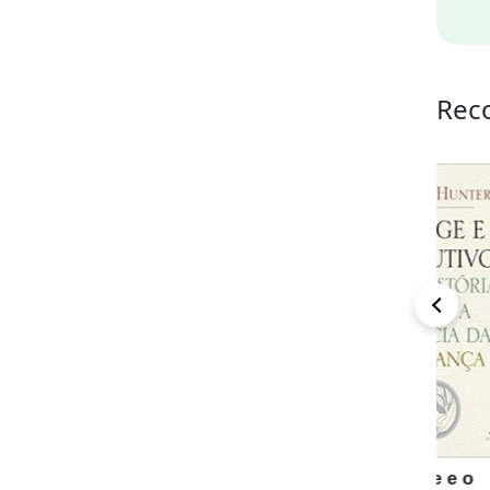
Rec
Mindset: A nova
O monge e o
Pai