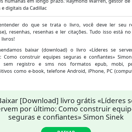
es humanas em longo prazo.”Raymond Warren, gestor de 
 e digitais da Cadillac
entender do que se trata o livro, você deve ler seu 
se), resenhas, resenhas e ler citações. Tudo isso está n
 livros!
endamos baixar (download) o livro «Líderes se serv
o: Como construir equipes seguras e confiantes» Simon
s, sem registro e sms nos formatos epub, mobi, 
itivos como e-book, telefone Android, iPhone, PC (compu
Baixar [Download] livro grátis «Líderes s
ervem por último: Como construir equip
seguras e confiantes» Simon Sinek