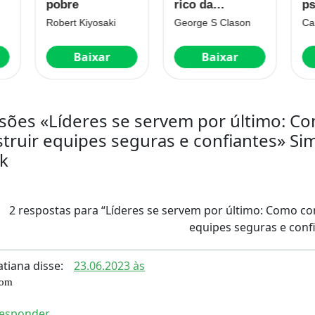
bre
rico da
psicologia do
Babilônia
sucesso
ert Kiyosaki
George S Clason
Carol S. Dweck
Baixar
Baixar
Baixar
sões «Líderes se servem por último: C
truir equipes seguras e confiantes» Si
k
2 respostas para “Líderes se servem por último: Como co
equipes seguras e conf
atiana
disse:
23.06.2023 às
om
esponder