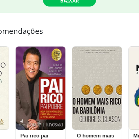
BAIXAR
omendações
 rico pai
O homem mais
Mindset: A n