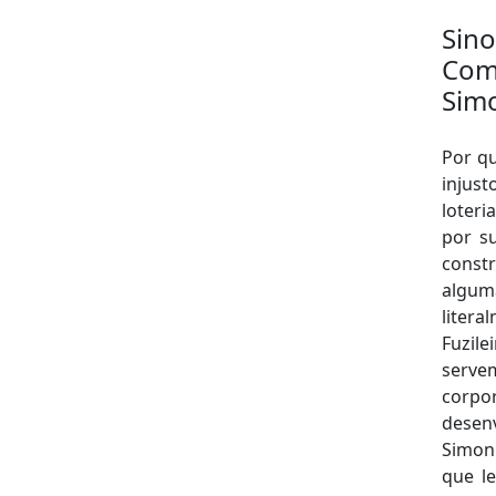
Sino
Como
Sim
Por q
injus
loteri
por s
const
algum
liter
Fuzile
serve
corpo
desen
Simon
que le