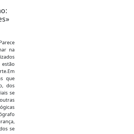
mo:
es»
Parece
har na
rizados
 estão
rte.Em
as que
o, dos
iais se
outras
ógicas
ógrafo
rança,
odos se