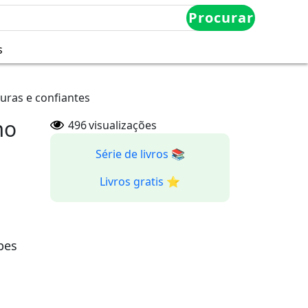
Procurar
s
uras e confiantes
mo
496
visualizações
Série de livros 📚
Livros gratis ⭐️
pes