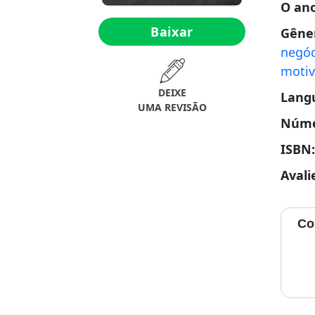
O an
Baixar
Gêne
negóc
motiv
DEIXE
Lang
UMA REVISÃO
Núme
ISBN
Avali
Co