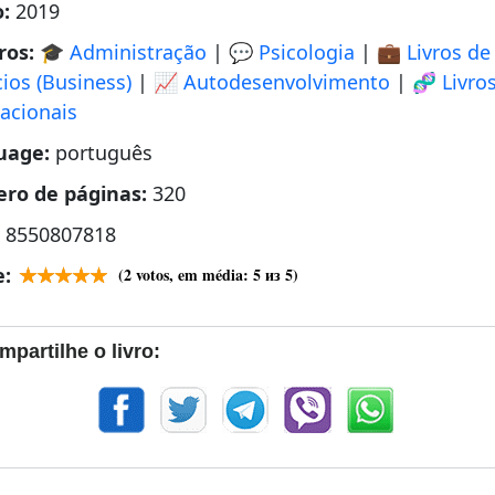
o:
2019
ros:
🎓 Administração
|
💬 Psicologia
|
💼 Livros de
ios (Business)
|
📈 Autodesenvolvimento
|
🧬 Livro
acionais
uage:
português
ro de páginas:
320
:
8550807818
e:
(
2
votos, em média:
5
из 5)
mpartilhe o livro: