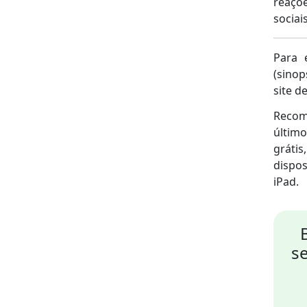
reaçõ
sociais
Para 
(sinop
site de
Recom
últim
gráti
dispos
iPad.
s