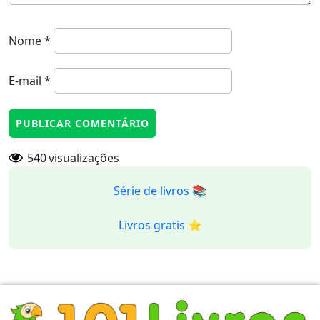
Nome
*
E-mail
*
540
visualizações
Série de livros 📚
Livros gratis ⭐️