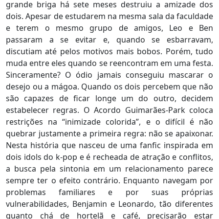
grande briga há sete meses destruiu a amizade dos
dois. Apesar de estudarem na mesma sala da faculdade
e terem o mesmo grupo de amigos, Leo e Ben
passaram a se evitar e, quando se esbarravam,
discutiam até pelos motivos mais bobos. Porém, tudo
muda entre eles quando se reencontram em uma festa.
Sinceramente? O ódio jamais conseguiu mascarar o
desejo ou a mágoa. Quando os dois percebem que não
são capazes de ficar longe um do outro, decidem
estabelecer regras. O Acordo Guimarães-Park coloca
restrições na “inimizade colorida”, e o difícil é não
quebrar justamente a primeira regra: não se apaixonar.
Nesta história que nasceu de uma fanfic inspirada em
dois idols do k-pop e é recheada de atração e conflitos,
a busca pela sintonia em um relacionamento parece
sempre ter o efeito contrário. Enquanto navegam por
problemas familiares e por suas próprias
vulnerabilidades, Benjamin e Leonardo, tão diferentes
quanto chá de hortelã e café, precisarão estar