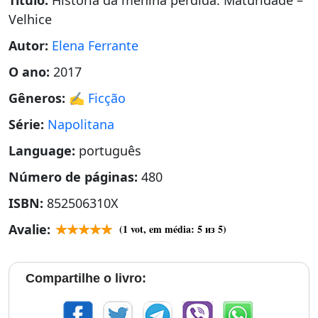
Título:
História da menina perdida: Maturidade –
Velhice
Autor:
Elena Ferrante
O ano:
2017
Gêneros:
✍️ Ficção
Série:
Napolitana
Language:
português
Número de páginas:
480
ISBN:
852506310X
Avalie:
(
1
vot, em média:
5
из 5)
Compartilhe o livro: