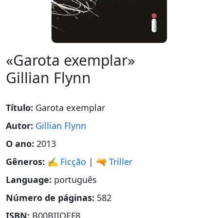
«Garota exemplar»
Gillian Flynn
Título:
Garota exemplar
Autor:
Gillian Flynn
O ano:
2013
Gêneros:
✍️ Ficção
|
🔫 Triller
Language:
português
Número de páginas:
582
ISBN:
B00BIIQEF8