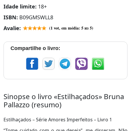
Idade limite:
18+
ISBN:
B09GMSWLL8
Avalie:
(
1
vot, em média:
5
из 5)
Compartilhe o livro:
Sinopse o livro «Estilhaçados» Bruna
Pallazzo (resumo)
Estilhaçados – Série Amores Imperfeitos – Livro 1
“Tome cuidado com o que deseja”, me disseram. Não