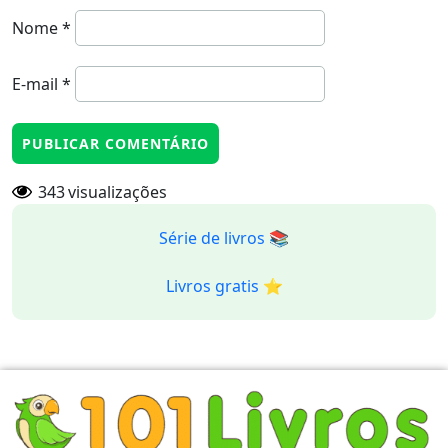
Nome
*
E-mail
*
343
visualizações
Série de livros 📚
Livros gratis ⭐️