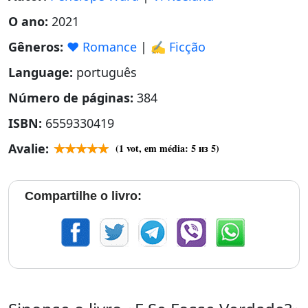
O ano:
2021
Gêneros:
❤️ Romance
|
✍️ Ficção
Language:
português
Número de páginas:
384
ISBN:
6559330419
Avalie:
(
1
vot, em média:
5
из 5)
Compartilhe o livro: