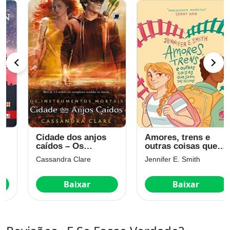
Cidade dos anjos
Amores, trens e
caídos – Os
outras coisas que
instrumentos
saem dos trilhos
Cassandra Clare
Jennifer E. Smith
mortais – vol. 4
Baixar
Baixar