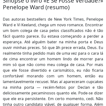
Sinopse o livro «E Se Fosse Verdade?»
Penelope Ward (resumo)
Das autoras bestsellers de New York Times, Penelope
Ward e Vi Keeland, chega um novo romance. Encontrar
um bom colega de casa pelos classificados não é tão
fácil quanto parece. Eu estava começando a perder a
esperança. Até alguém bater na minha porta e Deus
ouvir minhas preces. Só que ãh prece errada, Deus. Eu
realmente tinha pedido mais de uma vez para o cara lá
de cima encontrar um homem lindo de morrer para
mim só que não como meu colega de casa. Por mais
que ele fosse divertido e carismático, eu não ficaria
confortável morando com um homem, então eu
lamentavelmente recusei. Mas aí apareceram cupcakes
na minha porta ― recém-feitos por Declan e tão
deliciosamente pecaminosos quanto ele. Pode-se dizer
que ele era persistente. Em certo momento, cedi. Não
tinha outro candidato viável, de qualquer forma. Além