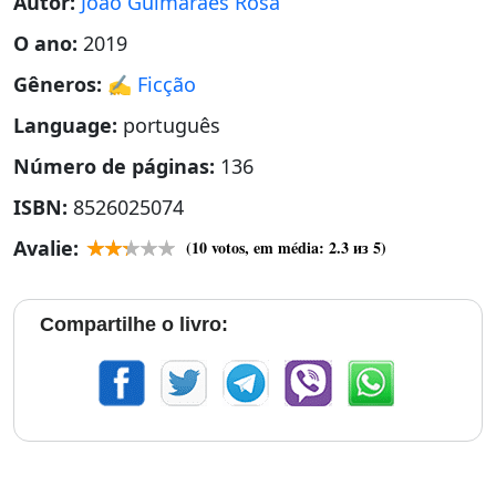
Autor:
João Guimarães Rosa
O ano:
2019
Gêneros:
✍️ Ficção
Language:
português
Número de páginas:
136
ISBN:
8526025074
Avalie:
(
10
votos, em média:
2.3
из 5)
Compartilhe o livro: