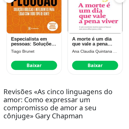
Especialista em
A morte é um dia
pessoas: Soluções
que vale a pena
bíblicas e
viver: E um
Tiago Brunet
Ana Claudia Quintana Arantes
inteligentes para
excelente motivo
lidar com todo tipo
para se buscar um
de gente
novo olhar para a
Baixar
Baixar
vida
Revisões «As cinco linguagens do
amor: Como expressar um
compromisso de amor a seu
cônjuge» Gary Chapman