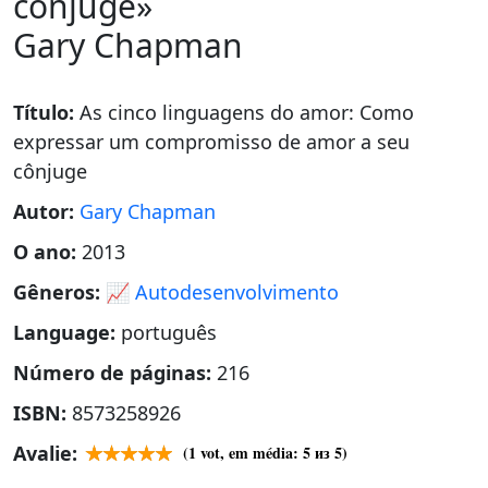
cônjuge»
Gary Chapman
Título:
As cinco linguagens do amor: Como
expressar um compromisso de amor a seu
cônjuge
Autor:
Gary Chapman
O ano:
2013
Gêneros:
📈 Autodesenvolvimento
Language:
português
Número de páginas:
216
ISBN:
8573258926
Avalie:
(
1
vot, em média:
5
из 5)