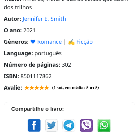
dos trilhos
Autor:
Jennifer E. Smith
O ano:
2021
Gêneros:
❤️ Romance
|
✍️ Ficção
Language:
português
Número de páginas:
302
ISBN:
8501117862
Avalie:
(
1
vot, em média:
5
из 5)
Compartilhe o livro: