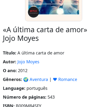
«A última carta de amor»
Jojo Moyes
Título:
A última carta de amor
Autor:
Jojo Moyes
O ano:
2012
Gêneros:
🌍 Aventura
|
❤️ Romance
Language:
português
Número de páginas:
543
ISBN:
B009M84SFY