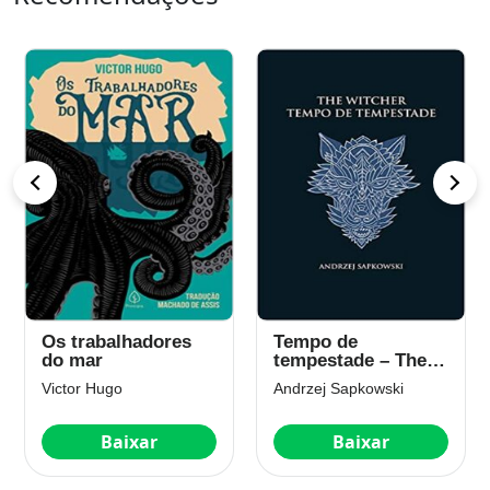
Os trabalhadores
Tempo de
do mar
tempestade – The
Witcher – A saga do
Victor Hugo
Andrzej Sapkowski
bruxo Geralt de
Rívia: Prelúdio (Vol
8)
Baixar
Baixar