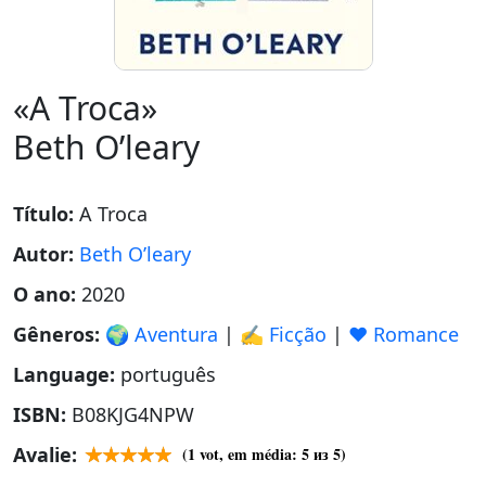
«A Troca»
Beth O’leary
Título:
A Troca
Autor:
Beth O’leary
O ano:
2020
Gêneros:
🌍 Aventura
|
✍️ Ficção
|
❤️ Romance
Language:
português
ISBN:
B08KJG4NPW
Avalie:
(
1
vot, em média:
5
из 5)