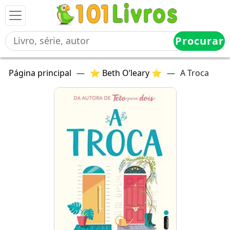
Procurar
Página principal
—
⭐ Beth O’leary ⭐
—
A Troca