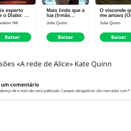
is esperto
Mais lindo que a
O visconde q
e o Diabo: O
lua (Irmãs
me amava (O
stério
Lyndon Livro 1)
Bridgertons 
oleon Hill
Julia Quinn
Julia Quinn
velado da
Livro 2)
berdade e do
cesso
Baixar
Baixar
Baixar
sões «A rede de Alice» Kate Quinn
 um comentário
dereço de e-mail não será publicado.
Campos obrigatórios são marcados com
*