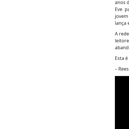
anos d
Eve p
jovem
lança 
A rede
leito
abando
Esta é
– Ree