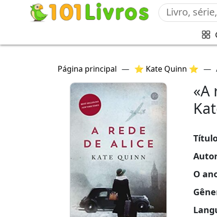
Página principal
—
⭐ Kate Quinn ⭐
—
«A 
Kat
Títul
Auto
O an
Gêne
Lang