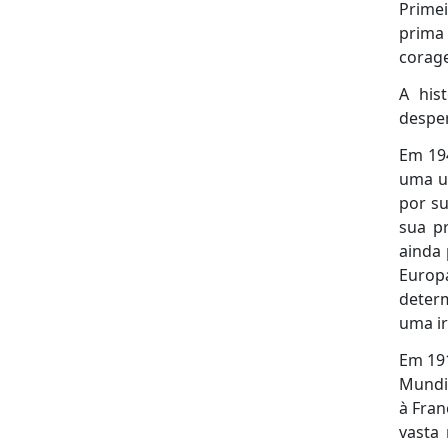
Primei
prima
corag
A his
desper
Em 194
uma un
por s
sua p
ainda 
Europa
deter
uma i
Em 191
Mundia
à Fran
vasta 