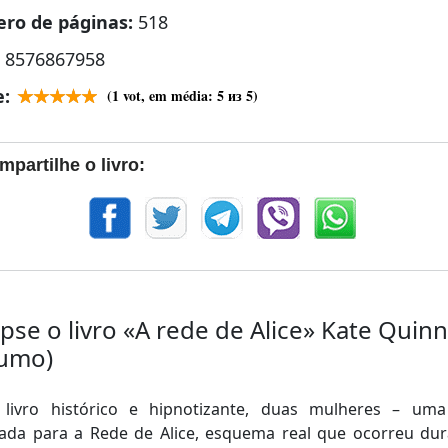
ro de páginas:
518
:
8576867958
e:
(
1
vot, em média:
5
из 5)
mpartilhe o livro:
pse o livro «A rede de Alice» Kate Quinn
sumo)
 livro histórico e hipnotizante, duas mulheres – uma
tada para a Rede de Alice, esquema real que ocorreu dur