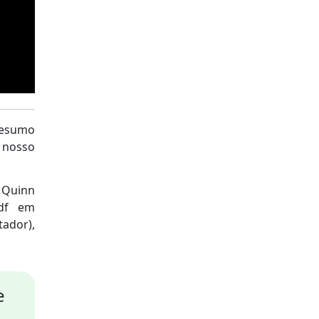
resumo
o nosso
e Quinn
pdf em
tador),
e