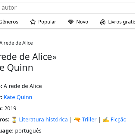
Gêneros
Popular
Novo
Livros grati
A rede de Alice
rede de Alice»
e Quinn
o:
A rede de Alice
r:
Kate Quinn
o:
2019
ros:
⏳ Literatura histórica
|
🔫 Triller
|
✍️ Ficção
uage:
português