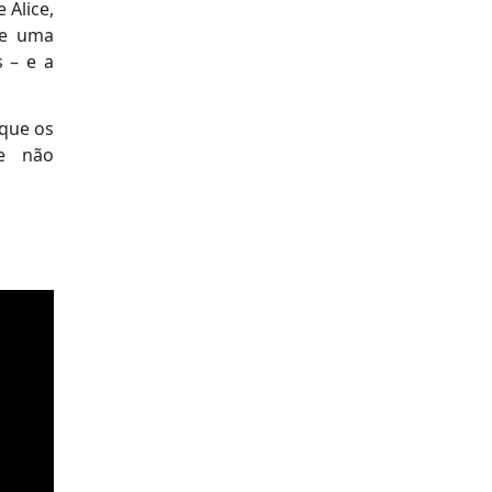
 Alice,
ue uma
 – e a
 que os
de não