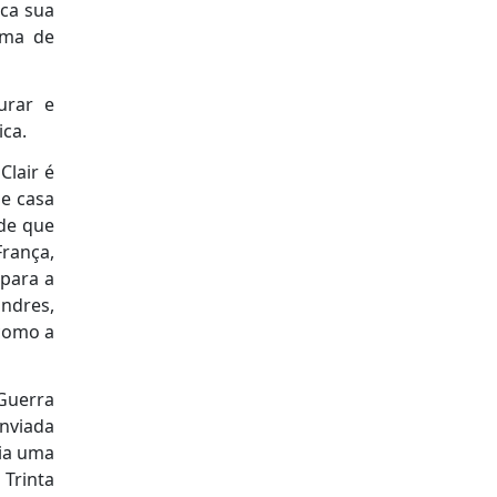
sca sua
ama de
urar e
ica.
Clair é
de casa
de que
rança,
 para a
ondres,
como a
 Guerra
enviada
cia uma
 Trinta