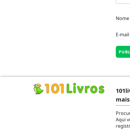
Nom
E-mai
101li
mais
Procur
Aqui v
regist