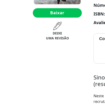
Núme
Baixar
ISBN
Avali
DEIXE
UMA REVISÃO
Co
Sino
(re
Neste
recru