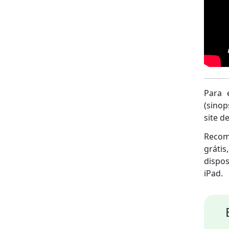
Para 
(sinop
site de
Recome
gráti
dispos
iPad.