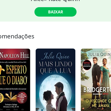
BAIXAR
omendações