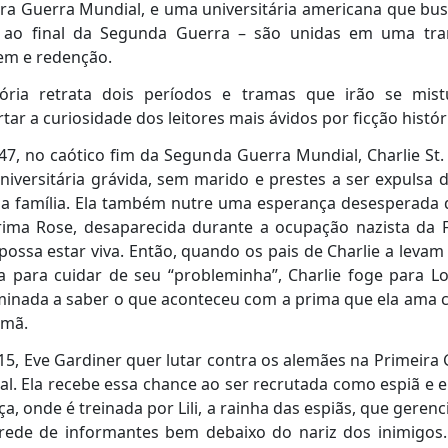
ra Guerra Mundial, e uma universitária americana que bu
 ao final da Segunda Guerra – são unidas em uma tr
em e redenção.
tória retrata dois períodos e tramas que irão se mist
tar a curiosidade dos leitores mais ávidos por ficção histór
7, no caótico fim da Segunda Guerra Mundial, Charlie St. 
iversitária grávida, sem marido e prestes a ser expulsa 
ua família. Ela também nutre uma esperança desesperada 
rima Rose, desaparecida durante a ocupação nazista da F
possa estar viva. Então, quando os pais de Charlie a levam
 para cuidar de seu “probleminha”, Charlie foge para L
minada a saber o que aconteceu com a prima que ela ama 
rmã.
5, Eve Gardiner quer lutar contra os alemães na Primeira
l. Ela recebe essa chance ao ser recrutada como espiã e 
ça, onde é treinada por Lili, a rainha das espiãs, que geren
rede de informantes bem debaixo do nariz dos inimigos.