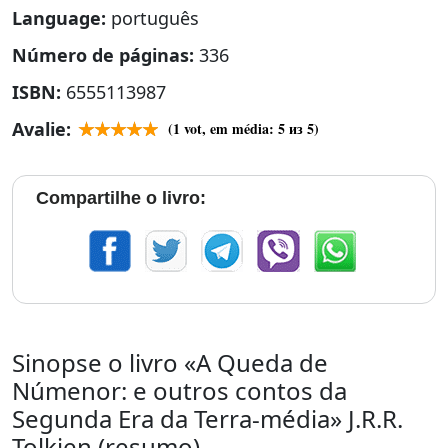
Language:
português
Número de páginas:
336
ISBN:
6555113987
Avalie:
(
1
vot, em média:
5
из 5)
Compartilhe o livro:
Sinopse o livro «A Queda de
Númenor: e outros contos da
Segunda Era da Terra-média» J.R.R.
Tolkien (resumo)