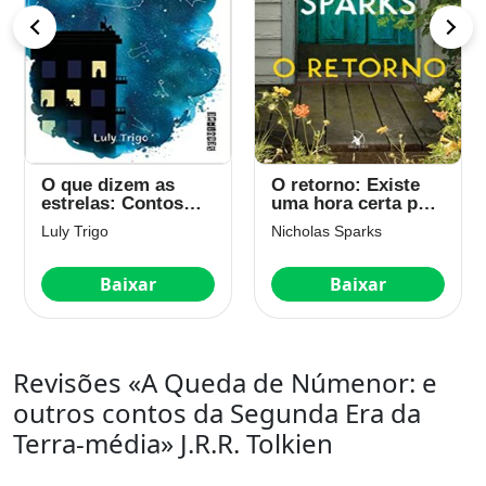
O que dizem as
O retorno: Existe
estrelas: Contos
uma hora certa para
astrológicos ou
o amor?
Luly Trigo
Nicholas Sparks
astrocontos
Baixar
Baixar
Revisões «A Queda de Númenor: e
outros contos da Segunda Era da
Terra-média» J.R.R. Tolkien