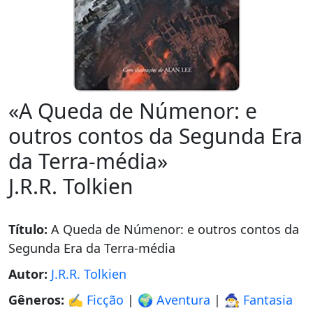
«A Queda de Númenor: e
outros contos da Segunda Era
da Terra-média»
J.R.R. Tolkien
Título:
A Queda de Númenor: e outros contos da
Segunda Era da Terra-média
Autor:
J.R.R. Tolkien
Gêneros:
✍️ Ficção
|
🌍 Aventura
|
🧙‍♂️ Fantasia