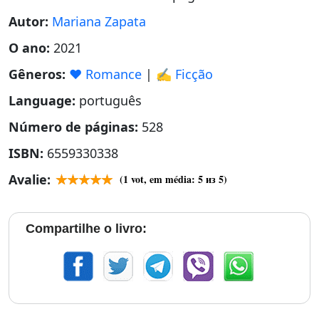
Autor:
Mariana Zapata
O ano:
2021
Gêneros:
❤️ Romance
|
✍️ Ficção
Language:
português
Número de páginas:
528
ISBN:
6559330338
Avalie:
(
1
vot, em média:
5
из 5)
Compartilhe o livro: