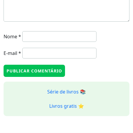
Nome
*
E-mail
*
Série de livros 📚
Livros gratis ⭐️