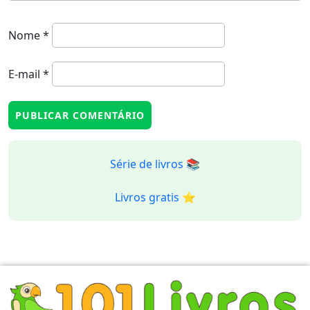
Nome
*
E-mail
*
Série de livros 📚
Livros gratis ⭐️